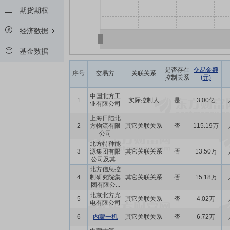
期货期权
经济数据
基金数据
是否存在
交易金额
序号
交易方
关联关系
控制关系
(元)
中国北方工
1
实际控制人
是
3.00亿
业有限公司
上海日陆北
2
方物流有限
其它关联关系
否
115.19万
公司
北方特种能
3
源集团有限
其它关联关系
否
13.50万
公司及其...
北方信息控
4
制研究院集
其它关联关系
否
15.18万
团有限公...
北京北方光
5
其它关联关系
否
4.02万
电有限公司
6
内蒙一机
其它关联关系
否
6.72万