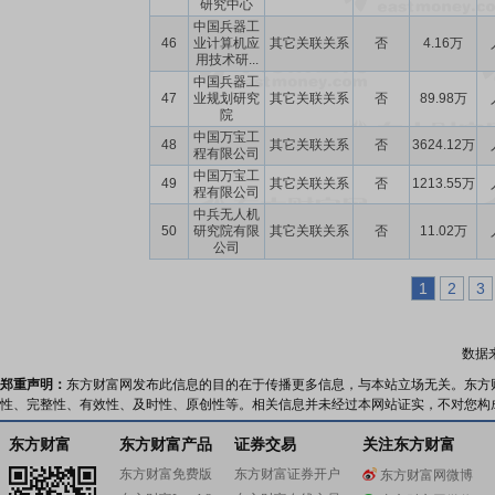
研究中心
中国兵器工
46
业计算机应
其它关联关系
否
4.16万
用技术研...
中国兵器工
47
业规划研究
其它关联关系
否
89.98万
院
中国万宝工
48
其它关联关系
否
3624.12万
程有限公司
中国万宝工
49
其它关联关系
否
1213.55万
程有限公司
中兵无人机
50
研究院有限
其它关联关系
否
11.02万
公司
1
2
3
数据
郑重声明：
东方财富网发布此信息的目的在于传播更多信息，与本站立场无关。东方
性、完整性、有效性、及时性、原创性等。相关信息并未经过本网站证实，不对您构
东方财富
东方财富产品
证券交易
关注东方财富
东方财富免费版
东方财富证券开户
东方财富网微博