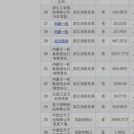
公司
凌云工业股
26
份有限公司
其它关联关系
否
230.05万
汽车零部...
27
内蒙一机
其它关联关系
否
33.10万
28
内蒙一机
其它关联关系
否
23.78万
29
北方股份
其它关联关系
否
867.25万
内蒙古一机
30
集团进出口
其它关联关系
否
5157.77万
有限责任...
内蒙古一机
31
集团进出口
其它关联关系
否
626.09万
有限责任...
内蒙古一机
32
集团综企有
其它关联关系
否
3200.00
限责任公...
兵器工业卫
33
其它关联关系
否
24.77万
生研究所
亚大塑料制
34
其它关联关系
否
518.06万
品有限公司
中国北方工
35
业有限公司
实际控制人
是
2809.07万
及其下属...
中国北方工
36
实际控制人
是
1.30亿