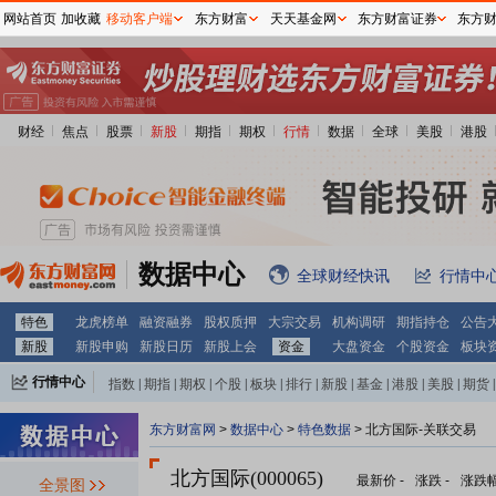
网站首页
加收藏
移动客户端
东方财富
天天基金网
东方财富证券
东方
财经
焦点
股票
新股
期指
期权
行情
数据
全球
美股
港股
数据中心
全球财经快讯
行情中
特色
龙虎榜单
融资融券
股权质押
大宗交易
机构调研
期指持仓
公告
新股
新股申购
新股日历
新股上会
资金
大盘资金
个股资金
板块
行情中心
指数
|
期指
|
期权
|
个股
|
板块
|
排行
|
新股
|
基金
|
港股
|
美股
|
期货
|
外汇
|
黄金
|
自选股
|
自选基金
东方财富网
>
数据中心
>
特色数据
> 北方国际-关联交易
北方国际(000065)
最新价
-
涨跌
-
涨跌
全景图