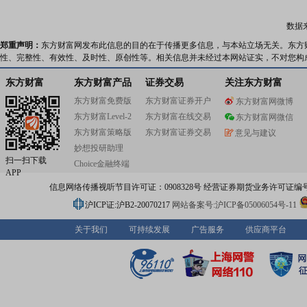
数据
郑重声明：
东方财富网发布此信息的目的在于传播更多信息，与本站立场无关。东方
性、完整性、有效性、及时性、原创性等。相关信息并未经过本网站证实，不对您构
东方财富
东方财富产品
证券交易
关注东方财富
东方财富免费版
东方财富证券开户
东方财富网微博
东方财富Level-2
东方财富在线交易
东方财富网微信
东方财富策略版
东方财富证券交易
意见与建议
妙想投研助理
扫一扫下载
Choice金融终端
APP
信息网络传播视听节目许可证：0908328号 经营证券期货业务许可证编号：91310
沪ICP证:沪B2-20070217
网站备案号:沪ICP备05006054号-11
关于我们
可持续发展
广告服务
供应商平台