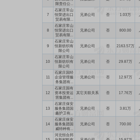
限责任公...
石家庄常山
7
恒荣进出口
兄弟公司
否
1.03万
贸易有限...
石家庄常山
8
恒荣进出口
兄弟公司
否
800.00
贸易有限...
石家庄常山
9
恒新纺织有
兄弟公司
否
2163.57万
限公司
石家庄常山
10
恒新纺织有
兄弟公司
否
29.87万
限公司
石家庄国经
11
企业管理服
兄弟公司
否
12.97万
务集团有...
石家庄国有
12
资本投资运
其它关联关系
否
17.76万
营集团有...
石家庄保安
13
服务集团国
兄弟公司
否
3.81万
鑫护卫有...
石家庄保安
14
服务集团国
兄弟公司
否
700.00
威特种有...
河北恒合邦
15
兴新材料有
兄弟公司
否
15.97万