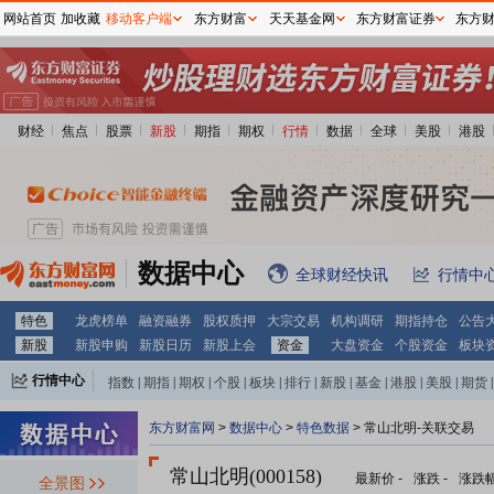
网站首页
加收藏
移动客户端
东方财富
天天基金网
东方财富证券
东方
财经
焦点
股票
新股
期指
期权
行情
数据
全球
美股
港股
数据中心
全球财经快讯
行情中
特色
龙虎榜单
融资融券
股权质押
大宗交易
机构调研
期指持仓
公告
新股
新股申购
新股日历
新股上会
资金
大盘资金
个股资金
板块
行情中心
指数
|
期指
|
期权
|
个股
|
板块
|
排行
|
新股
|
基金
|
港股
|
美股
|
期货
|
外汇
|
黄金
|
自选股
|
自选基金
东方财富网
>
数据中心
>
特色数据
> 常山北明-关联交易
常山北明(000158)
最新价
-
涨跌
-
涨跌
全景图