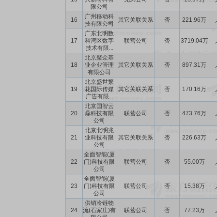
限公司
广州移动科
16
其它关联关系
否
221.96万
技有限公司
广东北明数
17
科湾区数字
联营公司
否
3719.04万
技术有限...
北京聚众基
18
业企业管理
其它关联关系
否
897.31万
有限公司
北京盛世繁
19
花国际传媒
其它关联关系
否
170.16万
广告有限...
北京国智云
20
鼎科技有限
联营公司
否
473.76万
公司
北京北明兆
21
业科技有限
其它关联关系
否
226.63万
公司
全面智能(厦
22
门)科技有限
联营公司
否
55.00万
公司
全面智能(厦
23
门)科技有限
联营公司
否
15.38万
公司
供销冷链物
24
流(石家庄)有
联营公司
否
77.23万