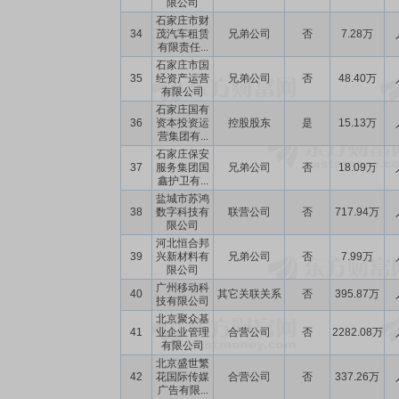
限公司
石家庄市财
34
茂汽车租赁
兄弟公司
否
7.28万
有限责任...
石家庄市国
35
经资产运营
兄弟公司
否
48.40万
有限公司
石家庄国有
36
资本投资运
控股股东
是
15.13万
营集团有...
石家庄保安
37
服务集团国
兄弟公司
否
18.09万
鑫护卫有...
盐城市苏鸿
38
数字科技有
联营公司
否
717.94万
限公司
河北恒合邦
39
兴新材料有
兄弟公司
否
7.99万
限公司
广州移动科
40
其它关联关系
否
395.87万
技有限公司
北京聚众基
41
业企业管理
合营公司
否
2282.08万
有限公司
北京盛世繁
42
花国际传媒
合营公司
否
337.26万
广告有限...