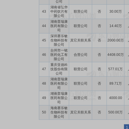
公司
湖南省弘华
43
中药饮片有
联营公司
否
30.00万
限公司
湖南普瑞康
44
医药有限公
联营公司
否
14.40万
司
深圳赛乐敏
45
生物科技有
其它关联关系
否
2000.00万
限公司
台州市一铭
46
医药化工有
合营公司
否
4408.00万
限公司
重庆亚德科
47
技股份有限
联营公司
否
577.01万
公司
湖南普瑞康
48
医药有限公
联营公司
否
89.71万
司
湖南普瑞康
49
医药有限公
联营公司
否
4000.00
司
海南赛乐敏
50
生物科技有
其它关联关系
否
500.00万
限公司
1