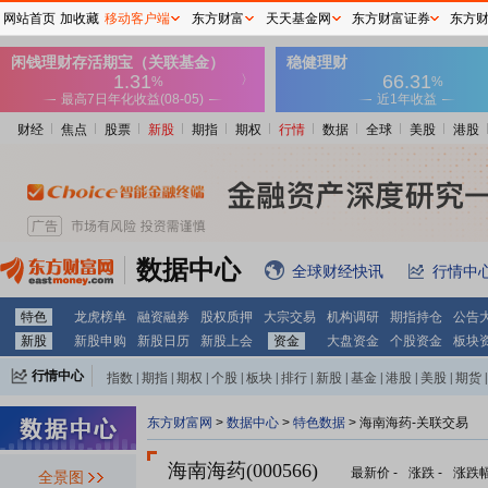
网站首页
加收藏
移动客户端
东方财富
天天基金网
东方财富证券
东方
财经
焦点
股票
新股
期指
期权
行情
数据
全球
美股
港股
数据中心
全球财经快讯
行情中
特色
龙虎榜单
融资融券
股权质押
大宗交易
机构调研
期指持仓
公告
新股
新股申购
新股日历
新股上会
资金
大盘资金
个股资金
板块
行情中心
指数
|
期指
|
期权
|
个股
|
板块
|
排行
|
新股
|
基金
|
港股
|
美股
|
期货
|
外汇
|
黄金
|
自选股
|
自选基金
东方财富网
>
数据中心
>
特色数据
> 海南海药-关联交易
海南海药(000566)
最新价
-
涨跌
-
涨跌
全景图