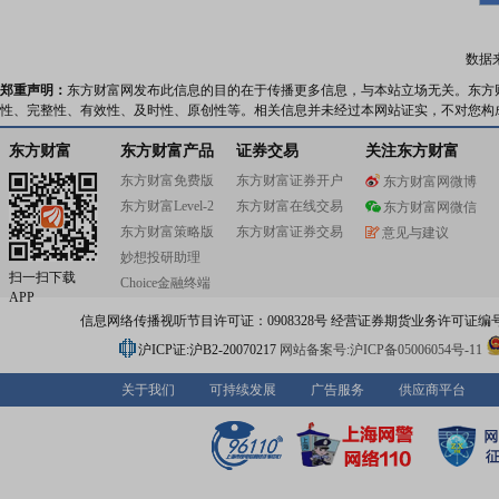
数据
郑重声明：
东方财富网发布此信息的目的在于传播更多信息，与本站立场无关。东方
性、完整性、有效性、及时性、原创性等。相关信息并未经过本网站证实，不对您构
东方财富
东方财富产品
证券交易
关注东方财富
东方财富免费版
东方财富证券开户
东方财富网微博
东方财富Level-2
东方财富在线交易
东方财富网微信
东方财富策略版
东方财富证券交易
意见与建议
妙想投研助理
扫一扫下载
Choice金融终端
APP
信息网络传播视听节目许可证：0908328号 经营证券期货业务许可证编号：91310
沪ICP证:沪B2-20070217
网站备案号:沪ICP备05006054号-11
关于我们
可持续发展
广告服务
供应商平台