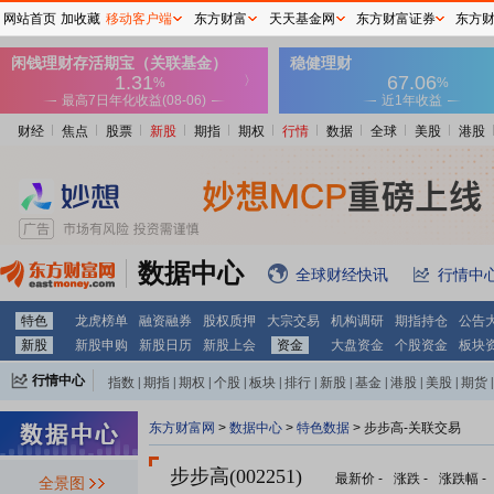
网站首页
加收藏
移动客户端
东方财富
天天基金网
东方财富证券
东方
财经
焦点
股票
新股
期指
期权
行情
数据
全球
美股
港股
数据中心
全球财经快讯
行情中
特色
龙虎榜单
融资融券
股权质押
大宗交易
机构调研
期指持仓
公告
新股
新股申购
新股日历
新股上会
资金
大盘资金
个股资金
板块
行情中心
指数
|
期指
|
期权
|
个股
|
板块
|
排行
|
新股
|
基金
|
港股
|
美股
|
期货
|
外汇
|
黄金
|
自选股
|
自选基金
东方财富网
>
数据中心
>
特色数据
> 步步高-关联交易
步步高(002251)
最新价
-
涨跌
-
涨跌幅
-
全景图