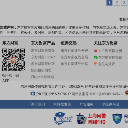
1
2
3
数据
郑重声明：
东方财富网发布此信息的目的在于传播更多信息，与本站立场无关。东方
性、完整性、有效性、及时性、原创性等。相关信息并未经过本网站证实，不对您构
东方财富
东方财富产品
证券交易
关注东方财富
东方财富免费版
东方财富证券开户
东方财富网微博
东方财富Level-2
东方财富在线交易
东方财富网微信
东方财富策略版
东方财富证券交易
意见与建议
妙想投研助理
扫一扫下载
Choice金融终端
APP
信息网络传播视听节目许可证：0908328号 经营证券期货业务许可证编号：91310
沪ICP证:沪B2-20070217
网站备案号:沪ICP备05006054号-11
关于我们
可持续发展
广告服务
供应商平台