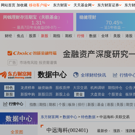
网站首页
加收藏
移动客户端
东方财富
天天基金网
东方财富证券
东方
财经
焦点
股票
新股
期指
期权
行情
数据
全球
美股
港股
数据中心
全球财经快讯
行情中
特色
龙虎榜单
融资融券
股权质押
大宗交易
机构调研
期指持仓
公告
新股
新股申购
新股日历
新股上会
资金
大盘资金
个股资金
板块
行情中心
指数
|
期指
|
期权
|
个股
|
板块
|
排行
|
新股
|
基金
|
港股
|
美股
|
期货
|
外汇
|
黄金
|
自选股
|
自选基金
东方财富网
>
数据中心
>
特色数据
> 中远海科-关联交易
中远海科(002401)
最新价
-
涨跌
-
涨跌
全景图