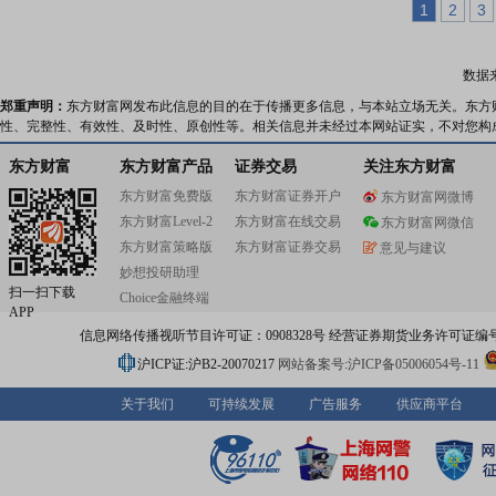
1
2
3
数据
郑重声明：
东方财富网发布此信息的目的在于传播更多信息，与本站立场无关。东方
性、完整性、有效性、及时性、原创性等。相关信息并未经过本网站证实，不对您构
东方财富
东方财富产品
证券交易
关注东方财富
东方财富免费版
东方财富证券开户
东方财富网微博
东方财富Level-2
东方财富在线交易
东方财富网微信
东方财富策略版
东方财富证券交易
意见与建议
妙想投研助理
扫一扫下载
Choice金融终端
APP
信息网络传播视听节目许可证：0908328号 经营证券期货业务许可证编号：91310
沪ICP证:沪B2-20070217
网站备案号:沪ICP备05006054号-11
关于我们
可持续发展
广告服务
供应商平台