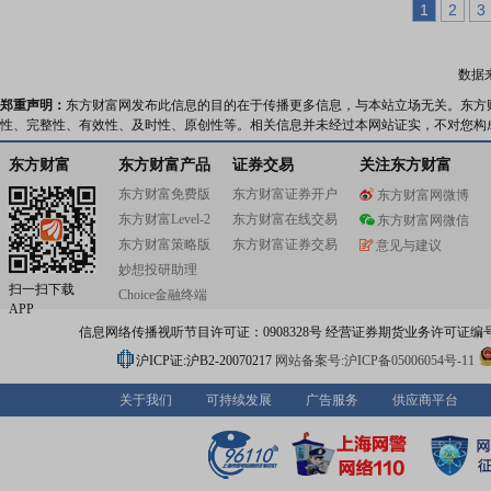
1
2
3
数据
郑重声明：
东方财富网发布此信息的目的在于传播更多信息，与本站立场无关。东方
性、完整性、有效性、及时性、原创性等。相关信息并未经过本网站证实，不对您构
东方财富
东方财富产品
证券交易
关注东方财富
东方财富免费版
东方财富证券开户
东方财富网微博
东方财富Level-2
东方财富在线交易
东方财富网微信
东方财富策略版
东方财富证券交易
意见与建议
妙想投研助理
扫一扫下载
Choice金融终端
APP
信息网络传播视听节目许可证：0908328号 经营证券期货业务许可证编号：91310
沪ICP证:沪B2-20070217
网站备案号:沪ICP备05006054号-11
关于我们
可持续发展
广告服务
供应商平台