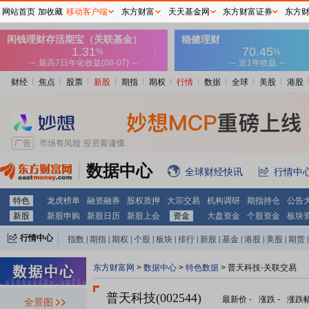
网站首页
加收藏
移动客户端
东方财富
天天基金网
东方财富证券
东方
财经
焦点
股票
新股
期指
期权
行情
数据
全球
美股
港股
数据中心
全球财经快讯
行情中
特色
龙虎榜单
融资融券
股权质押
大宗交易
机构调研
期指持仓
公告
新股
新股申购
新股日历
新股上会
资金
大盘资金
个股资金
板块
行情中心
指数
|
期指
|
期权
|
个股
|
板块
|
排行
|
新股
|
基金
|
港股
|
美股
|
期货
|
外汇
|
黄金
|
自选股
|
自选基金
东方财富网
>
数据中心
>
特色数据
> 普天科技-关联交易
普天科技(002544)
最新价
-
涨跌
-
涨跌
全景图