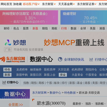
网站首页
加收藏
移动客户端
东方财富
天天基金网
东方财富证券
东方
财经
焦点
股票
新股
期指
期权
行情
数据
全球
美股
港股
数据中心
全球财经快讯
行情中
特色
龙虎榜单
融资融券
股权质押
大宗交易
机构调研
期指持仓
公告
新股
新股申购
新股日历
新股上会
资金
大盘资金
个股资金
板块
行情中心
指数
|
期指
|
期权
|
个股
|
板块
|
排行
|
新股
|
基金
|
港股
|
美股
|
期货
|
外汇
|
黄金
|
自选股
|
自选基金
东方财富网
>
数据中心
>
特色数据
> 碧水源-关联交易
碧水源(300070)
最新价
-
涨跌
-
涨跌幅
-
全景图