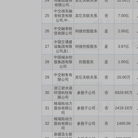
24
询集团股份
其它关联关系
否
32.00万
有限公司...
中交雄安融
25
资租赁有限
其它关联关系
否
7.00亿
公司,中...
中交融资租
26
间接控股股东
是
2.00亿
赁有限公司
中国交通建
27
设集团有限
间接控股股东
是
3.97亿
公司及/...
中国城乡控
28
股集团有限
控股股东
是
1.00亿
公司
中交财务有
29
其它关联关系
否
20.00万
限公司
浙江碧水源
30
环境科技有
参股子公司
否
6929.95万
限公司
格瑞拓动力
31
股份有限公
参股子公司
否
2419.19万
司
格瑞拓动力
32
股份有限公
参股子公司
否
1400.00
司
新疆昆仑新