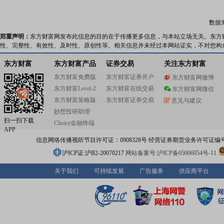
数据
郑重声明：
东方财富网发布此信息的目的在于传播更多信息，与本站立场无关。东方
性、完整性、有效性、及时性、原创性等。相关信息并未经过本网站证实，不对您构
东方财富
东方财富产品
证券交易
关注东方财富
东方财富免费版
东方财富证券开户
东方财富网微博
东方财富Level-2
东方财富在线交易
东方财富网微信
东方财富策略版
东方财富证券交易
意见与建议
妙想投研助理
扫一扫下载
Choice金融终端
APP
信息网络传播视听节目许可证：0908328号 经营证券期货业务许可证编号：91310
沪ICP证:沪B2-20070217
网站备案号:沪ICP备05006054号-11
关于我们
可持续发展
广告服务
供应商平台