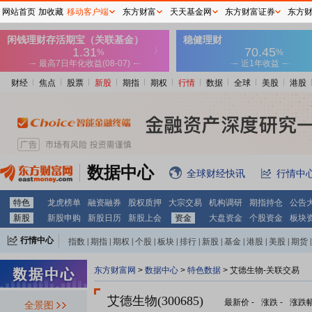
网站首页
加收藏
移动客户端
东方财富
天天基金网
东方财富证券
东方
财经
焦点
股票
新股
期指
期权
行情
数据
全球
美股
港股
数据中心
全球财经快讯
行情中
特色
龙虎榜单
融资融券
股权质押
大宗交易
机构调研
期指持仓
公告
新股
新股申购
新股日历
新股上会
资金
大盘资金
个股资金
板块
行情中心
指数
|
期指
|
期权
|
个股
|
板块
|
排行
|
新股
|
基金
|
港股
|
美股
|
期货
|
外汇
|
黄金
|
自选股
|
自选基金
东方财富网
>
数据中心
>
特色数据
> 艾德生物-关联交易
艾德生物(300685)
最新价
-
涨跌
-
涨跌
全景图