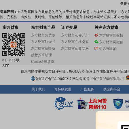
数据
郑重声明：
东方财富网发布此信息的目的在于传播更多信息，与本站立场无关。东方
性、完整性、有效性、及时性、原创性等。相关信息并未经过本网站证实，不对您构
东方财富
东方财富产品
证券交易
关注东方财富
东方财富免费版
东方财富证券开户
东方财富网微博
东方财富Level-2
东方财富在线交易
东方财富网微信
东方财富策略版
东方财富证券交易
意见与建议
妙想投研助理
扫一扫下载
Choice金融终端
APP
信息网络传播视听节目许可证：0908328号 经营证券期货业务许可证编号：91310
沪ICP证:沪B2-20070217
网站备案号:沪ICP备05006054号-11
关于我们
可持续发展
广告服务
供应商平台