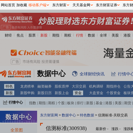
网站首页
加收藏
移动客户端
东方财富
天天基金网
东方财富证券
东方
财经
焦点
股票
新股
期指
期权
行情
数据
全球
美股
港股
数据中心
全球财经快讯
行情中
特色
龙虎榜单
融资融券
股权质押
大宗交易
机构调研
期指持仓
公告
新股
新股申购
新股日历
新股上会
资金
大盘资金
个股资金
板块
行情中心
指数
|
期指
|
期权
|
个股
|
板块
|
排行
|
新股
|
基金
|
港股
|
美股
|
期货
|
外汇
|
黄金
|
自选股
|
自选基金
东方财富网
>
数据中心
>
特色数据
> 信测标准-关联交易
信测标准(300938)
最新价
-
涨跌
-
涨跌
全景图