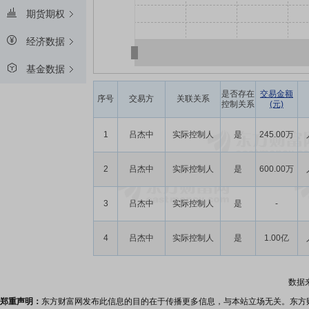
期货期权
经济数据
基金数据
是否存在
交易金额
序号
交易方
关联关系
控制关系
(元)
1
吕杰中
实际控制人
是
245.00万
2
吕杰中
实际控制人
是
600.00万
3
吕杰中
实际控制人
是
-
4
吕杰中
实际控制人
是
1.00亿
数据
郑重声明：
东方财富网发布此信息的目的在于传播更多信息，与本站立场无关。东方