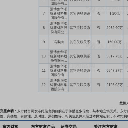
团股份有...
淄博鲁华泓
7
锦新材料集
其它关联关系
否
1.20亿
团股份有...
淄博鲁华泓
8
锦新材料股
其它关联关系
否
5935.60万
份有限公...
9
冯淑娴
其它关联关系
否
150.00万
淄博鲁华泓
10
锦新材料股
其它关联关系
否
8517.73万
份有限公...
淄博鲁华泓
11
锦新材料集
其它关联关系
否
5947.87万
团股份有...
淄博鲁华泓
12
锦新材料集
其它关联关系
否
9196.08万
团股份有...
数据
郑重声明：
东方财富网发布此信息的目的在于传播更多信息，与本站立场无关。东方
性、完整性、有效性、及时性、原创性等。相关信息并未经过本网站证实，不对您构
东方财富
东方财富产品
证券交易
关注东方财富