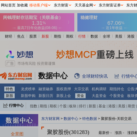
网站首页
加收藏
移动客户端
东方财富
天天基金网
东方财富证券
东方
财经
焦点
股票
新股
期指
期权
行情
数据
全球
美股
港股
数据中心
全球财经快讯
行情中
特色
龙虎榜单
融资融券
股权质押
大宗交易
机构调研
期指持仓
公告
新股
新股申购
新股日历
新股上会
资金
大盘资金
个股资金
板块
行情中心
指数
|
期指
|
期权
|
个股
|
板块
|
排行
|
新股
|
基金
|
港股
|
美股
|
期货
|
外汇
|
黄金
|
自选股
|
自选基金
东方财富网
>
数据中心
>
特色数据
> 聚胶股份-关联交易
聚胶股份(301283)
最新价
-
涨跌
-
涨跌
全景图