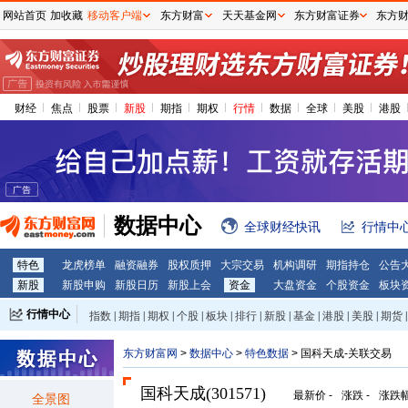
网站首页
加收藏
移动客户端
东方财富
天天基金网
东方财富证券
东方
财经
焦点
股票
新股
期指
期权
行情
数据
全球
美股
港股
数据中心
全球财经快讯
行情中
特色
龙虎榜单
融资融券
股权质押
大宗交易
机构调研
期指持仓
公告
新股
新股申购
新股日历
新股上会
资金
大盘资金
个股资金
板块
行情中心
指数
|
期指
|
期权
|
个股
|
板块
|
排行
|
新股
|
基金
|
港股
|
美股
|
期货
|
外汇
|
黄金
|
自选股
|
自选基金
东方财富网
>
数据中心
>
特色数据
> 国科天成-关联交易
国科天成(301571)
最新价
-
涨跌
-
涨跌
全景图