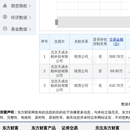
期货期权
经济数据
基金数据
是否存在
交易金额
序号
交易方
关联关系
控制关系
(元)
北京天成永
1
航科技有限
联营公司
否
368.76万
公司
北京天成永
2
航科技有限
联营公司
否
69.90万
公司
北京天成永
3
航科技有限
联营公司
否
416.70万
公司
数据
郑重声明：
东方财富网发布此信息的目的在于传播更多信息，与本站立场无关。东方
性、完整性、有效性、及时性、原创性等。相关信息并未经过本网站证实，不对您构
东方财富
东方财富产品
证券交易
关注东方财富