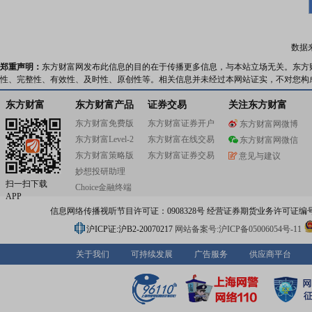
数据
郑重声明：
东方财富网发布此信息的目的在于传播更多信息，与本站立场无关。东方
性、完整性、有效性、及时性、原创性等。相关信息并未经过本网站证实，不对您构
东方财富
东方财富产品
证券交易
关注东方财富
东方财富免费版
东方财富证券开户
东方财富网微博
东方财富Level-2
东方财富在线交易
东方财富网微信
东方财富策略版
东方财富证券交易
意见与建议
妙想投研助理
扫一扫下载
Choice金融终端
APP
信息网络传播视听节目许可证：0908328号 经营证券期货业务许可证编号：91310
沪ICP证:沪B2-20070217
网站备案号:沪ICP备05006054号-11
关于我们
可持续发展
广告服务
供应商平台