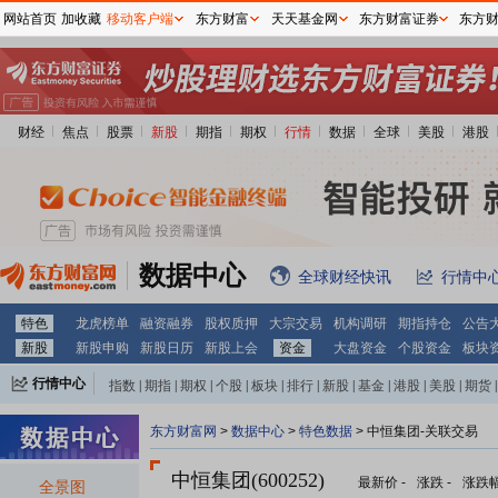
网站首页
加收藏
移动客户端
东方财富
天天基金网
东方财富证券
东方
财经
焦点
股票
新股
期指
期权
行情
数据
全球
美股
港股
数据中心
全球财经快讯
行情中
特色
龙虎榜单
融资融券
股权质押
大宗交易
机构调研
期指持仓
公告
新股
新股申购
新股日历
新股上会
资金
大盘资金
个股资金
板块
行情中心
指数
|
期指
|
期权
|
个股
|
板块
|
排行
|
新股
|
基金
|
港股
|
美股
|
期货
|
外汇
|
黄金
|
自选股
|
自选基金
东方财富网
>
数据中心
>
特色数据
> 中恒集团-关联交易
中恒集团(600252)
最新价
-
涨跌
-
涨跌
全景图