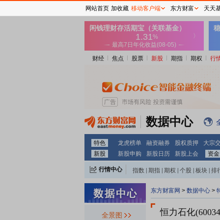
网站首页
加收藏
移动客户端
东方财富
天天
财经
焦点
股票
新股
期指
期权
行
数据中心
特色
龙虎榜单
融资融券
股权质押
大宗
新股
新股申购
新股日历
新股上会
资金
行情中心
指数
|
期指
|
期权
|
个股
|
板块
|
排
东方财富网
>
数据中心
>
恒力石化(60034
全景图