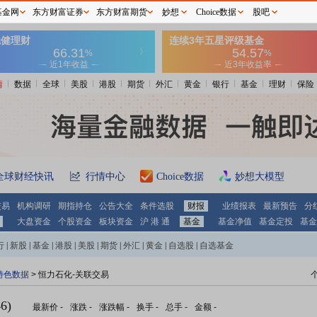
基金网
东方财富证券
东方财富期货
妙想
Choice数据
股吧
情
数据
全球
美股
港股
期货
外汇
黄金
银行
基金
理财
保险
全球财经快讯
行情中心
Choice数据
妙想大模型
交易
机构调研
期指持仓
公告大全
条件选股
财报
业绩报表
最新预告
分
大盘资金
个股资金
板块资金
沪 港 通
基金
基金净值
基金定投
基金
行
|
新股
|
基金
|
港股
|
美股
|
期货
|
外汇
|
黄金
|
自选股
|
自选基金
特色数据
> 恒力石化-关联交易
6)
最新价
-
涨跌
-
涨跌幅
-
换手
-
总手
-
金额
-