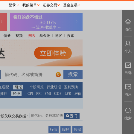
登录
我的菜单
证券交易
基金交易
动态
债券
视频
股吧
基金吧
博客
搜索
个人
自选
0
红送配
研报
个股研报
行业研报
盈利预测
排行
经济
CPI
PPI
PMI
GDP
LPR
房价
消息
个股关联交易数据：
搜索
行情
股吧
数据