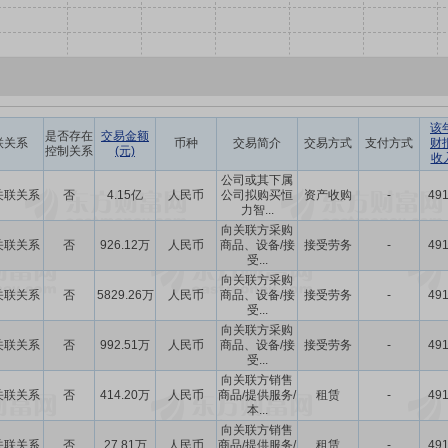
该
是否存在
交易金额
联关系
币种
交易简介
交易方式
支付方式
财
控制关系
(元)
收
公司或其下属
关联关系
否
4.15亿
人民币
公司拟购买恒
资产收购
-
491
力智...
向关联方采购
关联关系
否
926.12万
人民币
商品、设备/接
接受劳务
-
491
受...
向关联方采购
关联关系
否
5829.26万
人民币
商品、设备/接
接受劳务
-
491
受...
向关联方采购
关联关系
否
992.51万
人民币
商品、设备/接
接受劳务
-
491
受...
向关联方销售
关联关系
否
414.20万
人民币
商品/提供服务/
租赁
-
491
本...
向关联方销售
关联关系
否
27.81万
人民币
商品/提供服务/
租赁
-
491