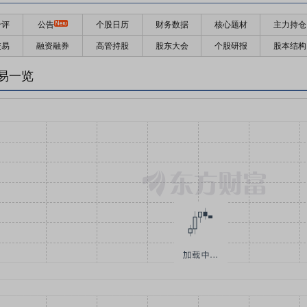
千评
公告
个股日历
财务数据
核心题材
主力持仓
交易
融资融券
高管持股
股东大会
个股研报
股本结构
易一览