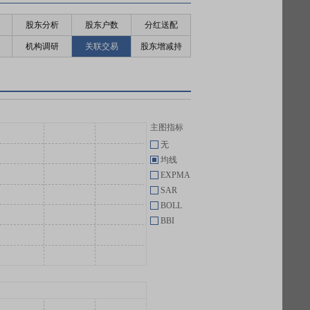
股东分析
股东户数
分红送配
机构调研
关联交易
股东增减持
主图指标
无
均线
EXPMA
SAR
BOLL
BBI