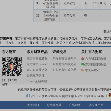
35
矿业基金有
兄弟公司
否
2769.00万
限公司
青海山川铸
36
造铁合金集
兄弟公司
否
-
团有限责...
数据
郑重声明：
东方财富网发布此信息的目的在于传播更多信息，与本站立场无关。东方
性、完整性、有效性、及时性、原创性等。相关信息并未经过本网站证实，不对您构
东方财富
东方财富产品
证券交易
关注东方财富
东方财富免费版
东方财富证券开户
东方财富网微博
东方财富Level-2
东方财富在线交易
东方财富网微信
东方财富策略版
东方财富证券交易
意见与建议
妙想投研助理
扫一扫下载
Choice金融终端
APP
信息网络传播视听节目许可证：0908328号 经营证券期货业务许可证编号：91310
沪ICP证:沪B2-20070217
网站备案号:沪ICP备05006054号-11
关于我们
可持续发展
广告服务
供应商平台