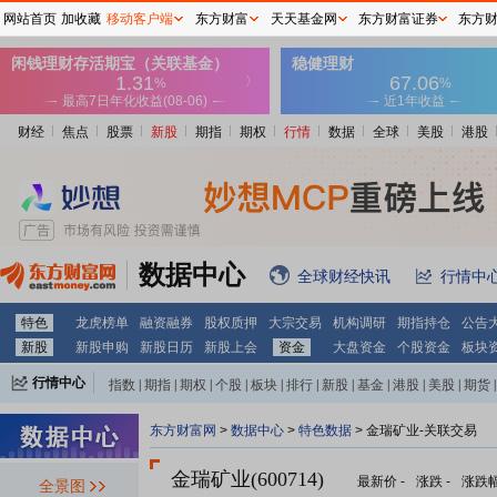
网站首页
加收藏
移动客户端
东方财富
天天基金网
东方财富证券
东方
财经
焦点
股票
新股
期指
期权
行情
数据
全球
美股
港股
数据中心
全球财经快讯
行情中
特色
龙虎榜单
融资融券
股权质押
大宗交易
机构调研
期指持仓
公告
新股
新股申购
新股日历
新股上会
资金
大盘资金
个股资金
板块
行情中心
指数
|
期指
|
期权
|
个股
|
板块
|
排行
|
新股
|
基金
|
港股
|
美股
|
期货
|
外汇
|
黄金
|
自选股
|
自选基金
东方财富网
>
数据中心
>
特色数据
> 金瑞矿业-关联交易
金瑞矿业(600714)
最新价
-
涨跌
-
涨跌
全景图