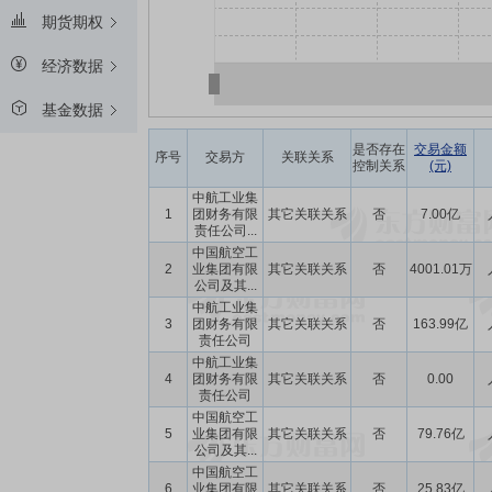
期货期权
经济数据
基金数据
是否存在
交易金额
序号
交易方
关联关系
控制关系
(元)
中航工业集
1
团财务有限
其它关联关系
否
7.00亿
责任公司...
中国航空工
2
业集团有限
其它关联关系
否
4001.01万
公司及其...
中航工业集
3
团财务有限
其它关联关系
否
163.99亿
责任公司
中航工业集
4
团财务有限
其它关联关系
否
0.00
责任公司
中国航空工
5
业集团有限
其它关联关系
否
79.76亿
公司及其...
中国航空工
6
业集团有限
其它关联关系
否
25.83亿