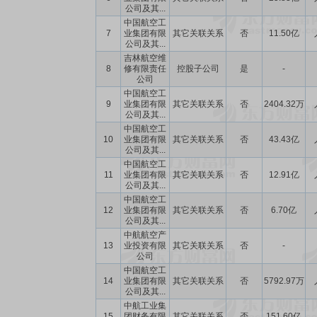
公司及其...
中国航空工
7
业集团有限
其它关联关系
否
11.50亿
公司及其...
吉林航空维
8
修有限责任
控股子公司
是
-
公司
中国航空工
9
业集团有限
其它关联关系
否
2404.32万
公司及其...
中国航空工
10
业集团有限
其它关联关系
否
43.43亿
公司及其...
中国航空工
11
业集团有限
其它关联关系
否
12.91亿
公司及其...
中国航空工
12
业集团有限
其它关联关系
否
6.70亿
公司及其...
中航航空产
13
业投资有限
其它关联关系
否
-
公司
中国航空工
14
业集团有限
其它关联关系
否
5792.97万
公司及其...
中航工业集
15
团财务有限
其它关联关系
否
151.60亿