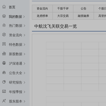
首页
资金流向
千股千评
公告
个股
龙虎榜单
大宗交易
融资融券
高管
我的数据
热门数据
中航沈飞关联交易一览
资金流向
特色数据
新股数据
沪深港通
公告大全
研究报告
年报季报
股东股本