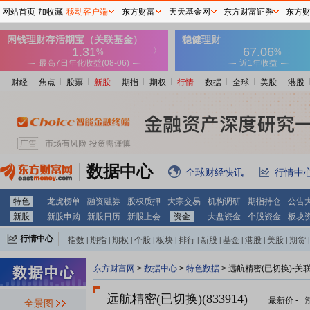
网站首页
加收藏
移动客户端
东方财富
天天基金网
东方财富证券
东方
财经
焦点
股票
新股
期指
期权
行情
数据
全球
美股
港股
数据中心
全球财经快讯
行情中
特色
龙虎榜单
融资融券
股权质押
大宗交易
机构调研
期指持仓
公告
新股
新股申购
新股日历
新股上会
资金
大盘资金
个股资金
板块
行情中心
指数
|
期指
|
期权
|
个股
|
板块
|
排行
|
新股
|
基金
|
港股
|
美股
|
期货
|
外汇
|
黄金
|
自选股
|
自选基金
东方财富网
>
数据中心
>
特色数据
> 远航精密(已切换)-关
远航精密(已切换)(833914)
最新价
-
全景图