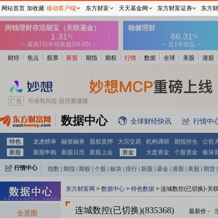
网站首页
加收藏
移动客户端
东方财富
天天基金网
东方财富证券
东方
财经
焦点
股票
新股
期指
期权
行情
数据
全球
美股
港股
数据中心
全球财经快讯
行情中
特色
龙虎榜单
融资融券
股权质押
大宗交易
机构调研
期指持仓
公告
新股
新股申购
新股日历
新股上会
资金
大盘资金
个股资金
板块
行情中心
指数
|
期指
|
期权
|
个股
|
板块
|
排行
|
新股
|
基金
|
港股
|
美股
|
期货
|
外汇
|
黄金
|
自选股
|
自选基金
东方财富网
>
数据中心
>
特色数据
> 连城数控(已切换)-关
连城数控(已切换)(835368)
最新价
-
全景图