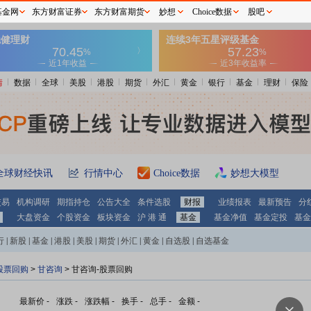
基金网
东方财富证券
东方财富期货
妙想
Choice数据
股吧
情
数据
全球
美股
港股
期货
外汇
黄金
银行
基金
理财
保险
全球财经快讯
行情中心
Choice数据
妙想大模型
交易
机构调研
期指持仓
公告大全
条件选股
财报
业绩报表
最新预告
分
大盘资金
个股资金
板块资金
沪 港 通
基金
基金净值
基金定投
基金
行
|
新股
|
基金
|
港股
|
美股
|
期货
|
外汇
|
黄金
|
自选股
|
自选基金
股票回购
>
甘咨询
> 甘咨询-股票回购
最新价
-
涨跌
-
涨跌幅
-
换手
-
总手
-
金额
-