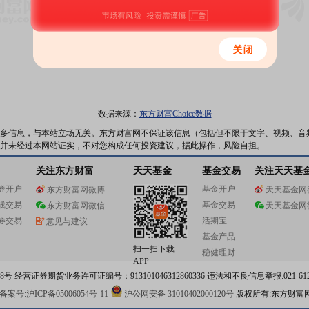
数据来源：
东方财富Choice数据
多信息，与本站立场无关。东方财富网不保证该信息（包括但不限于文字、视频、音
并未经过本网站证实，不对您构成任何投资建议，据此操作，风险自担。
关注东方财富
天天基金
基金交易
关注天天基
券开户
基金开户
东方财富网微博
天天基金网
线交易
基金交易
东方财富网微信
天天基金网
券交易
活期宝
意见与建议
基金产品
扫一扫下载
稳健理财
APP
 经营证券期货业务许可证编号：913101046312860336 违法和不良信息举报:021-612
案号:沪ICP备05006054号-11
沪公网安备 31010402000120号
版权所有:东方财富