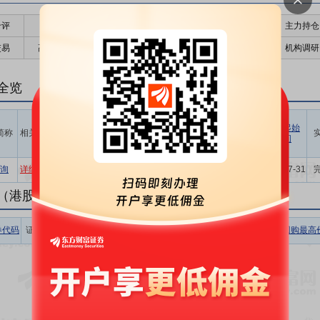
千评
公告
个股日历
财务数据
核心题材
主力持仓
交易
高管持股
股东大会
个股研报
股本结构
机构调研
全览
计划回购
计划回购
占公告前
计划回购
最新价
回购起始
简称
相关
价格区间
数量区间
一日总股
金额区间
时间
(元)
(股)
本比例(%)
(元)
571万~1141
8951万
询
详细
12.85
15.69
1.50~3.00
2019-07-31
万
~1.79亿
（港股公告）
券代码
证券简称
相关
收盘价
涨跌幅
回购数量
回购金额
回购最高
暂无数据