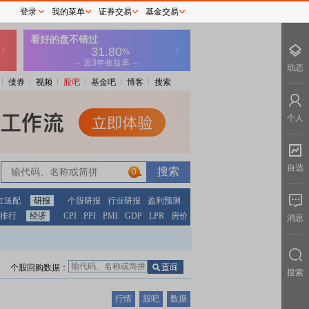
登录
我的菜单
证券交易
基金交易
动态
债券
视频
股吧
基金吧
博客
搜索
个人
自选
0
红送配
研报
个股研报
行业研报
盈利预测
排行
经济
CPI
PPI
PMI
GDP
LPR
房价
消息
个股回购数据：
搜索
行情
股吧
数据