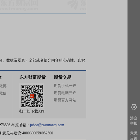
频、数据及图表）全部或者部分内容的准确性、真实
金
东方财富期货
期货交易
期货手机开户
微博
期货电脑开户
微信
期货官方网站
扫一扫下载APP
涉企
举报
78686 举报邮箱：
jubao@eastmoney.com
网
意见与建议:4000300059/952500
意见
反馈