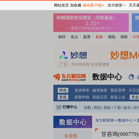
网站首页
加收藏
移动客户端
东方财富
天天
财经
焦点
股票
新股
期指
期权
行
数据中心
特色
龙虎榜单
融资融券
股权质押
大宗
新股
新股申购
新股日历
新股上会
资金
行情中心
指数
|
期指
|
期权
|
个股
|
板块
|
排
东方财富网
>
数据中心
>
甘咨询(000779)
全景图