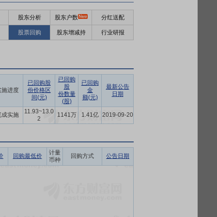
股东分析
股东户数
分红送配
股票回购
股东增减持
行业研报
已回购
已回购股
已回购
股
最新公告
实施进度
份价格区
金
份数量
日期
间(元)
额(元)
(股)
11.93~13.0
完成实施
1141万
1.41亿
2019-09-20
2
计量
价
回购最低价
回购方式
公告日期
币种