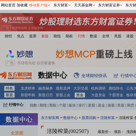
网站首页
加收藏
移动客户端
东方财富
天天基金网
东方财富证券
东方
财经
焦点
股票
新股
期指
期权
行情
数据
全球
美股
港股
数据中心
全球财经快讯
行情中
特色
龙虎榜单
融资融券
股权质押
大宗交易
机构调研
期指持仓
公告
新股
新股申购
新股日历
新股上会
资金
大盘资金
个股资金
板块
行情中心
指数
|
期指
|
期权
|
个股
|
板块
|
排行
|
新股
|
基金
|
港股
|
美股
|
期货
|
外汇
|
黄金
|
自选股
|
自选基金
东方财富网
>
数据中心
>
股票回购
>
涪陵榨菜
> 涪陵榨菜
涪陵榨菜(002507)
最新价
-
涨跌
-
涨跌
全景图