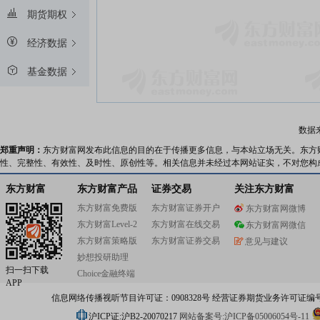
期货期权
经济数据
基金数据
数据
郑重声明：
东方财富网发布此信息的目的在于传播更多信息，与本站立场无关。东方
性、完整性、有效性、及时性、原创性等。相关信息并未经过本网站证实，不对您构
东方财富
东方财富产品
证券交易
关注东方财富
东方财富免费版
东方财富证券开户
东方财富网微博
东方财富Level-2
东方财富在线交易
东方财富网微信
东方财富策略版
东方财富证券交易
意见与建议
妙想投研助理
扫一扫下载
Choice金融终端
APP
信息网络传播视听节目许可证：0908328号 经营证券期货业务许可证编号：91310
沪ICP证:沪B2-20070217
网站备案号:沪ICP备05006054号-11