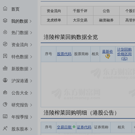
首页
资金流向
千股千评
公告
个股
龙虎榜单
大宗交易
融资融券
高管
我的数据
热门数据
涪陵榨菜回购数据全览
资金流向
计划回购
最新价
序号
股票代码
股票简称
相关
价格区间
特色数据
(元)
新股数据
沪深港通
公告大全
研究报告
涪陵榨菜回购明细（港股公告）
年报季报
序号
交易日期
证券代码
证券简称
相关
股东股本