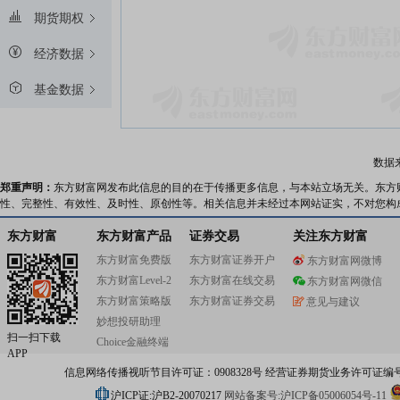
期货期权
经济数据
基金数据
数据
郑重声明：
东方财富网发布此信息的目的在于传播更多信息，与本站立场无关。东方
性、完整性、有效性、及时性、原创性等。相关信息并未经过本网站证实，不对您构
东方财富
东方财富产品
证券交易
关注东方财富
东方财富免费版
东方财富证券开户
东方财富网微博
东方财富Level-2
东方财富在线交易
东方财富网微信
东方财富策略版
东方财富证券交易
意见与建议
妙想投研助理
扫一扫下载
Choice金融终端
APP
信息网络传播视听节目许可证：0908328号 经营证券期货业务许可证编号：91310
沪ICP证:沪B2-20070217
网站备案号:沪ICP备05006054号-11