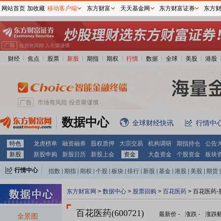
网站首页
加收藏
移动客户端
东方财富
天天基金网
东方财富证券
东方
财经
焦点
股票
新股
期指
期权
行情
数据
全球
美股
港股
数据中心
全球财经快讯
行情中
特色
龙虎榜单
融资融券
股权质押
大宗交易
机构调研
期指持仓
公告
新股
新股申购
新股日历
新股上会
资金
大盘资金
个股资金
板块
行情中心
指数
|
期指
|
期权
|
个股
|
板块
|
排行
|
新股
|
基金
|
港股
|
美股
|
期货
|
外汇
|
黄金
|
自选股
|
自选基金
东方财富网
>
数据中心
>
股票回购
>
百花医药
> 百花医药
百花医药(600721)
最新价
-
涨跌
-
涨跌
全景图