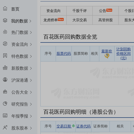
首页
资金流向
千股千评
公告
个股
龙虎榜单
大宗交易
高管持股
股东
我的数据
热门数据
百花医药回购数据全览
资金流向
计划回购
最新价
序号
股票代码
股票简称
相关
价格区间
特色数据
(元)
新股数据
沪深港通
公告大全
研究报告
百花医药回购明细（港股公告）
年报季报
序号
交易日期
证券代码
证券简称
相关
股东股本