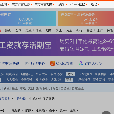
基金网
东方财富证券
东方财富期货
妙想
Choice数据
股吧
情
数据
全球
美股
港股
期货
外汇
黄金
银行
基金
理财
保险
全球财经快讯
行情中心
Choice数据
妙想大模型
交易
机构调研
期指持仓
公告大全
条件选股
财报
业绩报表
最新预告
分
大盘资金
个股资金
板块资金
沪 港 通
基金
基金净值
基金定投
基金
行
|
新股
|
基金
|
港股
|
美股
|
期货
|
外汇
|
黄金
|
自选股
|
自选基金
股票回购
>
申通地铁
> 申通地铁-股票回购
4)
最新价
-
涨跌
-
涨跌幅
-
换手
-
总手
-
金额
-