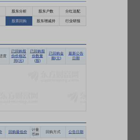
股东分析
股东户数
分红送配
股票回购
股东增减持
行业研报
已回购股
已回购股
已回购金
最新公告
进度
份价格区
份数量
额(元)
日期
间(元)
(股)
计量
价
回购最低价
回购方式
公告日期
币种