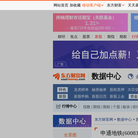
网站首页
加收藏
移动客户端
东方财富
天天
财经
焦点
股票
新股
期指
期权
行
数据中心
特色
龙虎榜单
融资融券
股权质押
大宗
新股
新股申购
新股日历
新股上会
资金
行情中心
指数
|
期指
|
期权
|
个股
|
板块
|
排
东方财富网
>
数据中心
>
申通地铁(60083
全景图