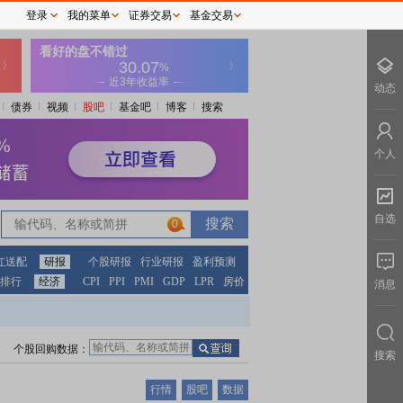
登录
我的菜单
证券交易
基金交易
动态
债券
视频
股吧
基金吧
博客
搜索
个人
自选
0
红送配
研报
个股研报
行业研报
盈利预测
排行
经济
CPI
PPI
PMI
GDP
LPR
房价
消息
个股回购数据：
搜索
行情
股吧
数据