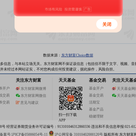
暂无数据
数据来源：
东方财富Choice数据
多信息，与本站立场无关。东方财富网不保证该信息（包括但不限于文字、视频、音
并未经过本网站证实，不对您构成任何投资建议，据此操作，风险自担。
关注东方财富
天天基金
基金交易
关注天天基
券开户
基金开户
东方财富网微博
天天基金网
线交易
基金交易
东方财富网微信
天天基金网
券交易
活期宝
意见与建议
基金产品
扫一扫下载
稳健理财
APP
 经营证券期货业务许可证编号：913101046312860336 违法和不良信息举报:021-612
案号:沪ICP备05006054号-11
沪公网安备 31010402000120号
版权所有:东方财富