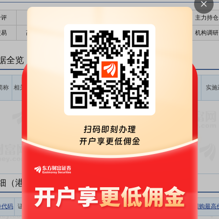
千评
公告
个股日历
财务数据
核心题材
主力持仓
交易
高管持股
股东大会
个股研报
股本结构
机构调研
据全览
计划回购
计划回购
占公告前
计划回购
最新价
回购起始
简称
相关
价格区间
数量区间
一日总股
金额区间
实施
时间
(元)
(股)
本比例(%)
(元)
暂无数据
细（港股公告）
券代码
证券简称
相关
收盘价
涨跌幅
回购数量
回购金额
回购最高