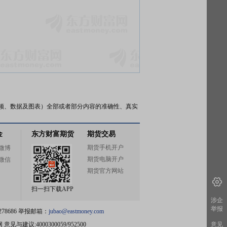
频、数据及图表）全部或者部分内容的准确性、真实
金
东方财富期货
期货交易
期货手机开户
微博
期货电脑开户
微信
期货官方网站
扫一扫下载APP
涉企
举报
78686 举报邮箱：
jubao@eastmoney.com
网
意见与建议:4000300059/952500
意见