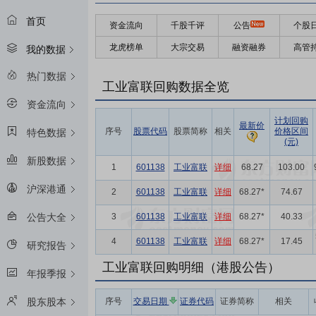
首页
资金流向
千股千评
公告
个股
龙虎榜单
大宗交易
融资融券
高管
我的数据
热门数据
工业富联回购数据全览
资金流向
计划回购
最新价
序号
股票代码
股票简称
相关
价格区间
特色数据
(元)
新股数据
1
601138
工业富联
详细
68.27
103.00
沪深港通
2
601138
工业富联
详细
68.27*
74.67
3
601138
工业富联
详细
68.27*
40.33
公告大全
4
601138
工业富联
详细
68.27*
17.45
研究报告
工业富联回购明细（港股公告）
年报季报
序号
交易日期
证券代码
证券简称
相关
股东股本