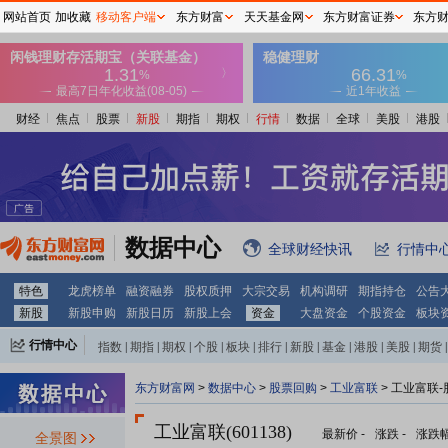
网站首页
加收藏
移动客户端
东方财富
天天基金网
东方财富证券
东方
财经
焦点
股票
新股
期指
期权
行情
数据
全球
美股
港股
数据中心
全球财经快讯
行情中
特色
龙虎榜单
融资融券
股权质押
大宗交易
机构调研
期指持仓
公告
新股
新股申购
新股日历
新股上会
资金
大盘资金
个股资金
板块
行情中心
指数
|
期指
|
期权
|
个股
|
板块
|
排行
|
新股
|
基金
|
港股
|
美股
|
期货
|
外汇
|
黄金
|
自选股
|
自选基金
东方财富网
>
数据中心
>
股票回购
>
工业富联
> 工业富联
工业富联(601138)
最新价
-
涨跌
-
涨跌
全景图