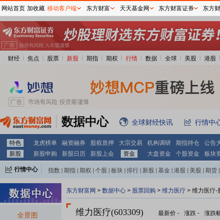
网站首页
加收藏
移动客户端
东方财富
天天基金网
东方财富证券
东方
财经
焦点
股票
新股
期指
期权
行情
数据
全球
美股
港股
数据中心
全球财经快讯
行情中
特色
龙虎榜单
融资融券
股权质押
大宗交易
机构调研
期指持仓
公告
新股
新股申购
新股日历
新股上会
资金
大盘资金
个股资金
板块
行情中心
指数
|
期指
|
期权
|
个股
|
板块
|
排行
|
新股
|
基金
|
港股
|
美股
|
期货
|
外汇
|
黄金
|
自选股
|
自选基金
东方财富网
>
数据中心
>
股票回购
>
维力医疗
> 维力医疗
维力医疗(603309)
最新价
-
涨跌
-
涨跌
全景图