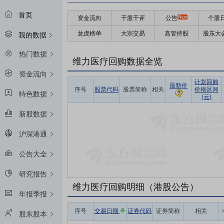
首页
资金流向
千股千评
公告
个股
龙虎榜单
大宗交易
高管持股
股东大
我的数据
热门数据
维力医疗回购数据全览
资金流向
计划回购
最新价
序号
股票代码
股票简称
相关
价格区间
特色数据
(元)
新股数据
沪深港通
公告大全
研究报告
维力医疗回购明细（港股公告）
年报季报
序号
交易日期
证券代码
证券简称
相关
股东股本