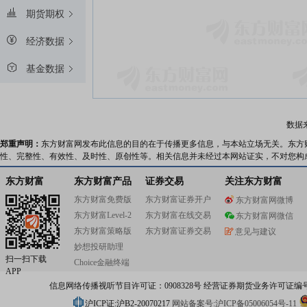
期货期权
经济数据
基金数据
数据
郑重声明：
东方财富网发布此信息的目的在于传播更多信息，与本站立场无关。东方
性、完整性、有效性、及时性、原创性等。相关信息并未经过本网站证实，不对您构
东方财富
东方财富产品
证券交易
关注东方财富
东方财富免费版
东方财富证券开户
东方财富网微博
东方财富Level-2
东方财富在线交易
东方财富网微信
东方财富策略版
东方财富证券交易
意见与建议
妙想投研助理
扫一扫下载
Choice金融终端
APP
信息网络传播视听节目许可证：0908328号 经营证券期货业务许可证编号：91310
沪ICP证:沪B2-20070217
网站备案号:沪ICP备05006054号-11