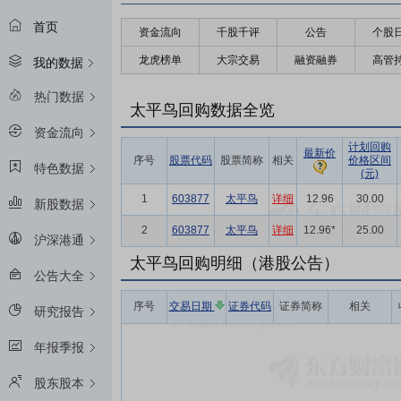
首页
资金流向
千股千评
公告
个股
龙虎榜单
大宗交易
融资融券
高管
我的数据
热门数据
太平鸟回购数据全览
资金流向
计划回购
最新价
序号
股票代码
股票简称
相关
价格区间
特色数据
(元)
1
603877
太平鸟
详细
12.96
30.00
新股数据
2
603877
太平鸟
详细
12.96*
25.00
沪深港通
太平鸟回购明细（港股公告）
公告大全
序号
交易日期
证券代码
证券简称
相关
研究报告
年报季报
股东股本