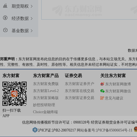
期货期权
经济数据
基金数据
数据
郑重声明：
东方财富网发布此信息的目的在于传播更多信息，与本站立场无关。东方
性、完整性、有效性、及时性、原创性等。相关信息并未经过本网站证实，不对您构
东方财富
东方财富产品
证券交易
关注东方财富
东方财富免费版
东方财富证券开户
东方财富网微博
东方财富Level-2
东方财富在线交易
东方财富网微信
东方财富策略版
东方财富证券交易
意见与建议
妙想投研助理
扫一扫下载
Choice金融终端
APP
信息网络传播视听节目许可证：0908328号 经营证券期货业务许可证编号：91310
沪ICP证:沪B2-20070217
网站备案号:沪ICP备05006054号-11