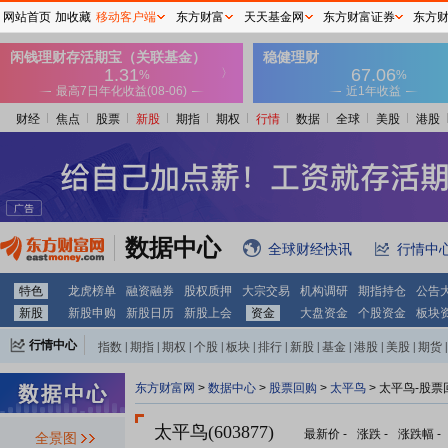
网站首页
加收藏
移动客户端
东方财富
天天基金网
东方财富证券
东方
财经
焦点
股票
新股
期指
期权
行情
数据
全球
美股
港股
数据中心
全球财经快讯
行情中
特色
龙虎榜单
融资融券
股权质押
大宗交易
机构调研
期指持仓
公告
新股
新股申购
新股日历
新股上会
资金
大盘资金
个股资金
板块
行情中心
指数
|
期指
|
期权
|
个股
|
板块
|
排行
|
新股
|
基金
|
港股
|
美股
|
期货
|
外汇
|
黄金
|
自选股
|
自选基金
东方财富网
>
数据中心
>
股票回购
>
太平鸟
> 太平鸟-股票
太平鸟(603877)
最新价
-
涨跌
-
涨跌幅
-
全景图