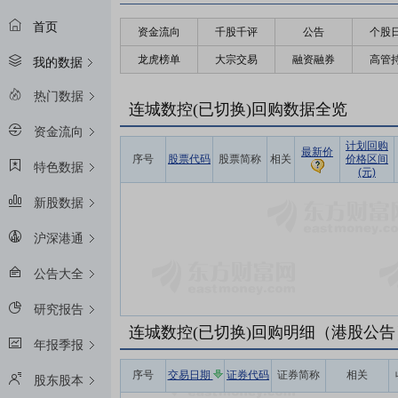
首页
资金流向
千股千评
公告
个股
龙虎榜单
大宗交易
融资融券
高管
我的数据
热门数据
连城数控(已切换)回购数据全览
资金流向
计划回购
最新价
序号
股票代码
股票简称
相关
价格区间
特色数据
(元)
新股数据
沪深港通
公告大全
研究报告
连城数控(已切换)回购明细（港股公告
年报季报
序号
交易日期
证券代码
证券简称
相关
股东股本