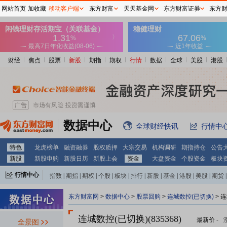
网站首页
加收藏
移动客户端
东方财富
天天基金网
东方财富证券
东方
财经
焦点
股票
新股
期指
期权
行情
数据
全球
美股
港股
数据中心
全球财经快讯
行情中
特色
龙虎榜单
融资融券
股权质押
大宗交易
机构调研
期指持仓
公告
新股
新股申购
新股日历
新股上会
资金
大盘资金
个股资金
板块
行情中心
指数
|
期指
|
期权
|
个股
|
板块
|
排行
|
新股
|
基金
|
港股
|
美股
|
期货
|
外汇
|
黄金
|
自选股
|
自选基金
东方财富网
>
数据中心
>
股票回购
>
连城数控(已切换)
> 
连城数控(已切换)(835368)
最新价
-
全景图