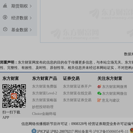
期货期权
经济数据
基金数据
数据
郑重声明：
东方财富网发布此信息的目的在于传播更多信息，与本站立场无关。东方
性、完整性、有效性、及时性、原创性等。相关信息并未经过本网站证实，不对您构
东方财富
东方财富产品
证券交易
关注东方财富
东方财富免费版
东方财富证券开户
东方财富网微博
东方财富Level-2
东方财富在线交易
东方财富网微信
东方财富策略版
东方财富证券交易
意见与建议
妙想投研助理
扫一扫下载
Choice金融终端
APP
信息网络传播视听节目许可证：0908328号 经营证券期货业务许可证编号：91310
沪ICP证:沪B2-20070217
网站备案号:沪ICP备05006054号-11