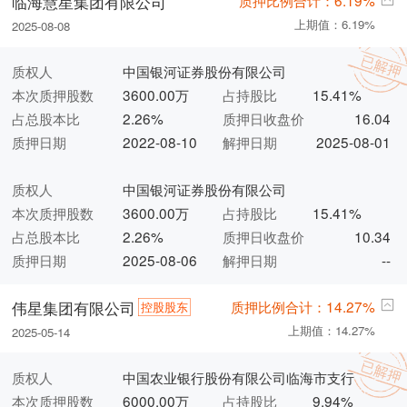
临海慧星集团有限公司
上期值：6.19%
2025-08-08
质权人
中国银河证券股份有限公司
本次质押股数
3600.00万
占持股比
15.41%
占总股本比
2.26%
质押日收盘价
16.04
质押日期
2022-08-10
解押日期
2025-08-01
质权人
中国银河证券股份有限公司
本次质押股数
3600.00万
占持股比
15.41%
占总股本比
2.26%
质押日收盘价
10.34
质押日期
2025-08-06
解押日期
--
质押比例合计：14.27%
伟星集团有限公司
控股股东
上期值：14.27%
2025-05-14
质权人
中国农业银行股份有限公司临海市支行
本次质押股数
6000.00万
占持股比
9.94%