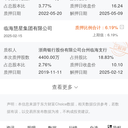
占总股本比
3.77%
质押日收盘价
16.24
质押日期
2022-05-20
解押日期
2025-05-09
质押比例合计：6.19%
临海慧星集团有限公司
上期值：6.19%
2025-02-15
质权人
浙商银行股份有限公司台州临海支行
本次质押股数
4400.00万
占持股比
18.83%
占总股本比
2.76%
质押日收盘价
10.10
质押日期
2019-11-11
解押日期
2025-02-12
查看更多
声明：本信息来源于东方财富Choice数据，相关数据仅供参考，若数
据有误，以交易所发布数据为准，不构成投资建议。
资讯
股吧
数据
行情
自选
导航