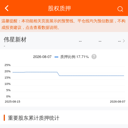
股权质押
温馨提醒：本功能相关页面展示的预警线、平仓线均为预估数据，不构
成投资建议，点击查看数据说明。
伟星新材
--
--
--
-
质押比例:17.71%
2026-08-07
重要股东累计质押统计