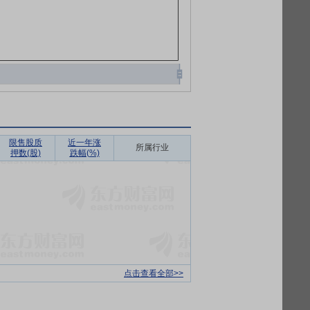
限售股质
近一年涨
所属行业
押数(股)
跌幅(%)
点击查看全部>>