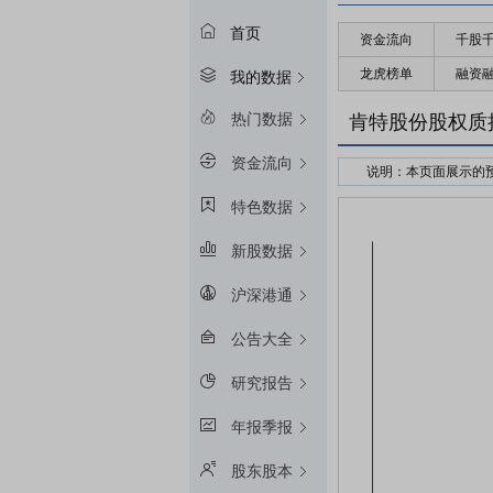
首页
资金流向
千股
龙虎榜单
融资
我的数据
热门数据
肯特股份股权质
资金流向
说明：本页面展示的
接受股权质押的金融
特色数据
预警线算法：冻结起始
新股数据
平仓线算法：冻结起始
质押率：融资额和质
沪深港通
预警线/平仓线比例：目
公告大全
研究报告
年报季报
股东股本