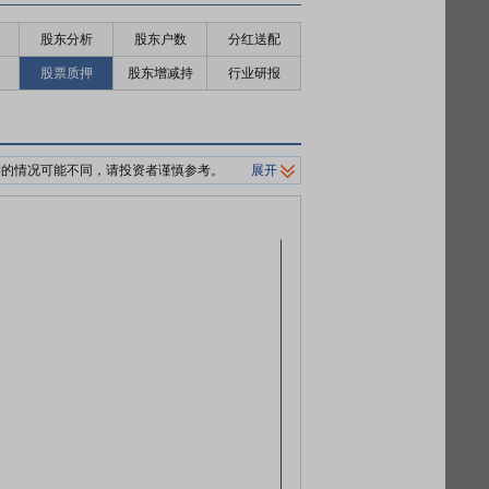
股东分析
股东户数
分红送配
股票质押
股东增减持
行业研报
押的情况可能不同，请投资者谨慎参考。
展开
制平仓价格。
0%/140%标准。