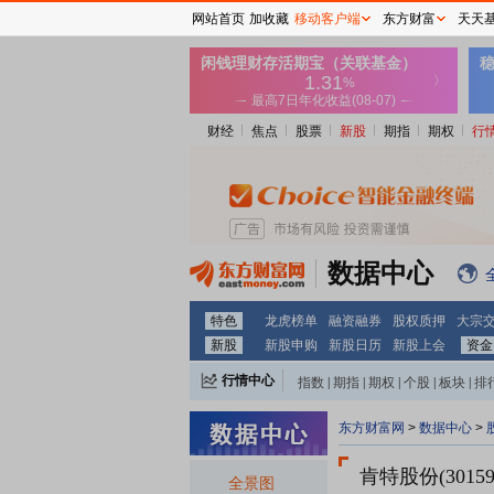
网站首页
加收藏
移动客户端
东方财富
天天
财经
焦点
股票
新股
期指
期权
行
数据中心
特色
龙虎榜单
融资融券
股权质押
大宗
新股
新股申购
新股日历
新股上会
资金
行情中心
指数
|
期指
|
期权
|
个股
|
板块
|
排
东方财富网
>
数据中心
>
肯特股份(30159
全景图