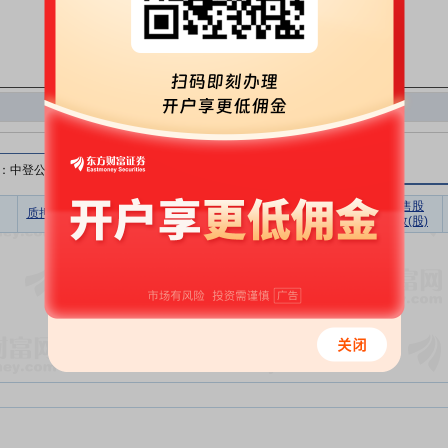
：中登公司）
无限售股
质押比例(%)
质押股数(股)
质押市值(元)
质押笔数
质押数(股)
暂无数据