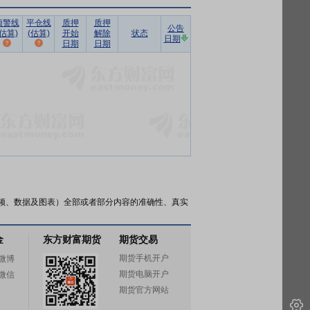
预警线
平仓线
质押
质押
公告
(估算)
(估算)
开始
解除
状态
日期
日期
日期
频、数据及图表）全部或者部分内容的准确性、真实
金
东方财富期货
期货交易
期货手机开户
微博
期货电脑开户
微信
期货官方网站