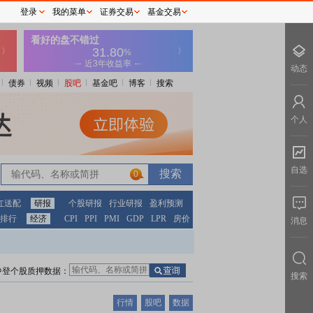
登录
我的菜单
证券交易
基金交易
动态
债券
视频
股吧
基金吧
博客
搜索
个人
自选
0
红送配
研报
个股研报
行业研报
盈利预测
排行
经济
CPI
PPI
PMI
GDP
LPR
房价
消息
中登个股质押数据：
搜索
行情
股吧
数据