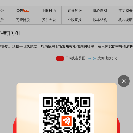
千评
公告
个股日历
财务数据
核心题材
主力持仓
融券
高管持股
股东大会
个股研报
股本结构
机构调研
押时间图
预警线、预估平仓线数据，均为使用市场通用标准估算的结果，在具体实践中每笔质
机构为了防止股价下跌对自己的利益造成损失，对质押个股的股价设置预警价格与强
日收盘价前复权*质押率*预警线比例
日收盘价前复权*质押率*平仓线比例
押股票市值的比例。质押率因行业、企业等情况不同，通常在3-6折。
前市场上通用的标准有两个，分别是160%/140%和150%/130%；此处计算时使用16