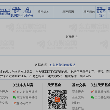
占所持
占
质押日
质押股份
股份
总股本
质押机构
质押原因
质押目的
收盘价
市值(元)
比例(%)
比例(%)
(元)
暂无数据
数据来源：
东方财富Choice数据
多信息，与本站立场无关。东方财富网不保证该信息（包括但不限于文字、视频、音
并未经过本网站证实，不对您构成任何投资建议，据此操作，风险自担。
关注东方财富
天天基金
基金交易
关注天天基
券开户
基金开户
东方财富网微博
天天基金网
线交易
基金交易
东方财富网微信
天天基金网
券交易
活期宝
意见与建议
基金产品