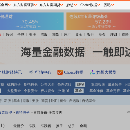
基金网
东方财富证券
东方财富期货
妙想
Choice数据
股吧
情
数据
全球
美股
港股
期货
外汇
黄金
银行
基金
理财
保险
全球财经快讯
行情中心
Choice数据
妙想大模型
交易
机构调研
期指持仓
公告大全
条件选股
财报
业绩报表
最新预告
分
大盘资金
个股资金
板块资金
沪 港 通
基金
基金净值
基金定投
基金
行
|
新股
|
基金
|
港股
|
美股
|
期货
|
外汇
|
黄金
|
自选股
|
自选基金
股票质押
>
肯特股份
> 肯特股份-股票质押
1)
最新价
-
涨跌
-
涨跌幅
-
换手
-
总手
-
金额
-