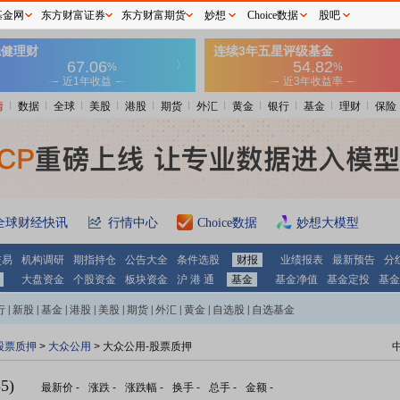
基金网
东方财富证券
东方财富期货
妙想
Choice数据
股吧
情
数据
全球
美股
港股
期货
外汇
黄金
银行
基金
理财
保险
全球财经快讯
行情中心
Choice数据
妙想大模型
交易
机构调研
期指持仓
公告大全
条件选股
财报
业绩报表
最新预告
分
大盘资金
个股资金
板块资金
沪 港 通
基金
基金净值
基金定投
基金
行
|
新股
|
基金
|
港股
|
美股
|
期货
|
外汇
|
黄金
|
自选股
|
自选基金
股票质押
>
大众公用
> 大众公用-股票质押
5)
最新价
-
涨跌
-
涨跌幅
-
换手
-
总手
-
金额
-