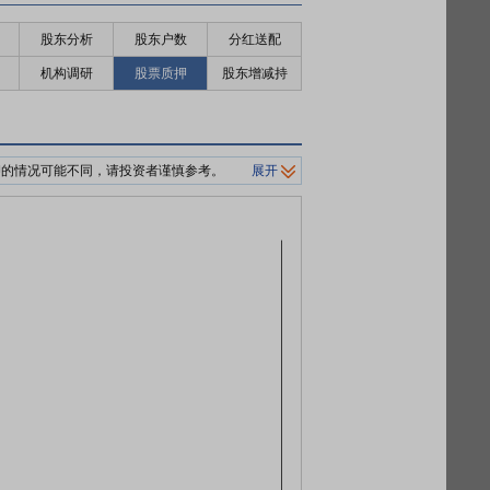
股东分析
股东户数
分红送配
机构调研
股票质押
股东增减持
押的情况可能不同，请投资者谨慎参考。
展开
制平仓价格。
0%/140%标准。