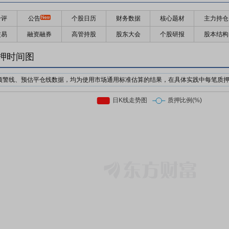
千评
公告
个股日历
财务数据
核心题材
主力持仓
交易
融资融券
高管持股
股东大会
个股研报
股本结构
押时间图
预警线、预估平仓线数据，均为使用市场通用标准估算的结果，在具体实践中每笔质
机构为了防止股价下跌对自己的利益造成损失，对质押个股的股价设置预警价格与强
日收盘价前复权*质押率*预警线比例
日收盘价前复权*质押率*平仓线比例
押股票市值的比例。质押率因行业、企业等情况不同，通常在3-6折。
前市场上通用的标准有两个，分别是160%/140%和150%/130%；此处计算时使用16