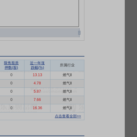
限售股质
近一年涨
所属行业
押数(股)
跌幅(%)
0
13.13
燃气Ⅱ
0
4.78
燃气Ⅱ
0
5.87
燃气Ⅱ
0
7.66
燃气Ⅱ
0
16.36
燃气Ⅱ
点击查看全部>>