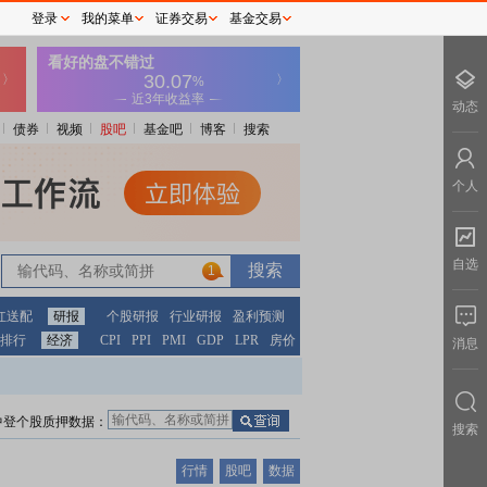
登录
我的菜单
证券交易
基金交易
动态
债券
视频
股吧
基金吧
博客
搜索
个人
自选
1
红送配
研报
个股研报
行业研报
盈利预测
排行
经济
CPI
PPI
PMI
GDP
LPR
房价
消息
中登个股质押数据：
搜索
行情
股吧
数据