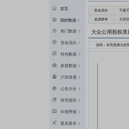
首页
资金流向
千股
龙虎榜单
大宗
我的数据
热门数据
大众公用股权质
资金流向
说明：本页面展示的
接受股权质押的金融
特色数据
预警线算法：冻结起始
新股数据
平仓线算法：冻结起始
质押率：融资额和质
沪深港通
预警线/平仓线比例：目
公告大全
研究报告
年报季报
股东股本