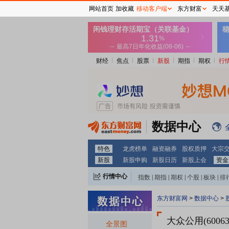
网站首页
加收藏
移动客户端
东方财富
天天
财经
焦点
股票
新股
期指
期权
行
数据中心
特色
龙虎榜单
融资融券
股权质押
大宗
新股
新股申购
新股日历
新股上会
资金
行情中心
指数
|
期指
|
期权
|
个股
|
板块
|
排
东方财富网
>
数据中心
>
大众公用(60063
全景图