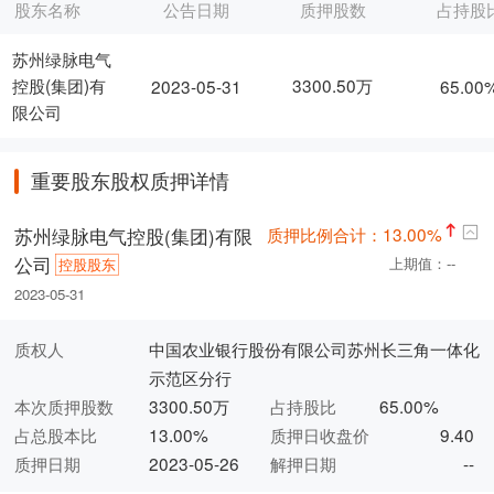
股东名称
公告日期
质押股数
占持股
苏州绿脉电气
3300.50万
控股(集团)有
2023-05-31
65.00
限公司
重要股东股权质押详情
质押比例合计：13.00%
苏州绿脉电气控股(集团)有限
公司
上期值：--
控股股东
2023-05-31
质权人
中国农业银行股份有限公司苏州长三角一体化
示范区分行
本次质押股数
3300.50万
占持股比
65.00%
占总股本比
13.00%
质押日收盘价
9.40
质押日期
2023-05-26
解押日期
--