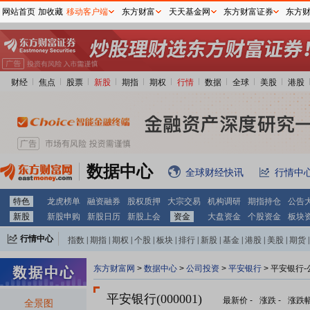
网站首页
加收藏
移动客户端
东方财富
天天基金网
东方财富证券
东方
财经
焦点
股票
新股
期指
期权
行情
数据
全球
美股
港股
数据中心
全球财经快讯
行情中
特色
龙虎榜单
融资融券
股权质押
大宗交易
机构调研
期指持仓
公告
新股
新股申购
新股日历
新股上会
资金
大盘资金
个股资金
板块
行情中心
指数
|
期指
|
期权
|
个股
|
板块
|
排行
|
新股
|
基金
|
港股
|
美股
|
期货
|
外汇
|
黄金
|
自选股
|
自选基金
东方财富网
>
数据中心
>
公司投资
>
平安银行
> 平安银行
平安银行(000001)
最新价
-
涨跌
-
涨跌
全景图