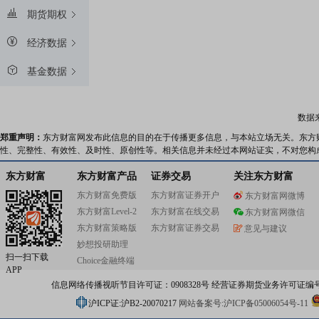
期货期权
经济数据
基金数据
数据
郑重声明：
东方财富网发布此信息的目的在于传播更多信息，与本站立场无关。东方
性、完整性、有效性、及时性、原创性等。相关信息并未经过本网站证实，不对您构
东方财富
东方财富产品
证券交易
关注东方财富
东方财富免费版
东方财富证券开户
东方财富网微博
东方财富Level-2
东方财富在线交易
东方财富网微信
东方财富策略版
东方财富证券交易
意见与建议
妙想投研助理
扫一扫下载
Choice金融终端
APP
信息网络传播视听节目许可证：0908328号 经营证券期货业务许可证编号：91310
沪ICP证:沪B2-20070217
网站备案号:沪ICP备05006054号-11