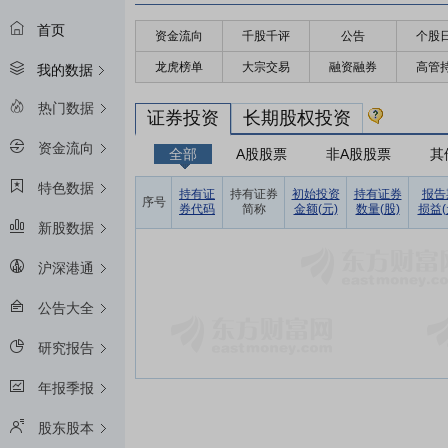
首页
资金流向
千股千评
公告
个股
龙虎榜单
大宗交易
融资融券
高管
我的数据
热门数据
证券投资
长期股权投资
资金流向
全部
A股股票
非A股股票
其
特色数据
持有证
持有证券
初始投资
持有证券
报告
序号
券代码
简称
金额(元)
数量(股)
损益(
新股数据
沪深港通
公告大全
研究报告
年报季报
股东股本