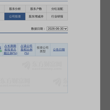
股东分析
股东户数
分红送配
公司投资
股东增减持
行业研报
数据日期：
占长期期
占该公司
面
投资公司
权投资总
股权比例
公告日期
类型
额比例(%)
(%)