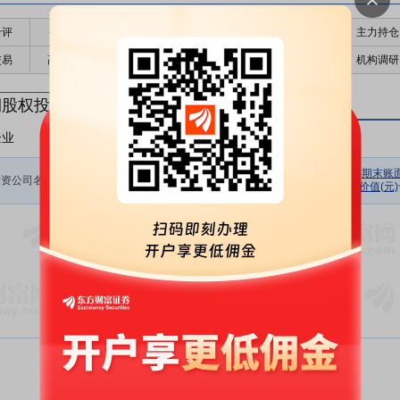
千评
公告
个股日历
财务数据
核心题材
主力持仓
交易
高管持股
股东大会
个股研报
股本结构
机构调研
期股权投资
企业
非上市企业
初始投资
持股数量
期初余额
报告期损
期末账
投资公司名称
金额(元)
(股)
(元)
价值(元)
益(元)
暂无数据