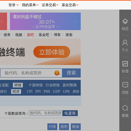
登录
我的菜单
证券交易
基金交易
动态
债券
视频
股吧
基金吧
博客
搜索
个人
自选
1
红送配
研报
个股研报
行业研报
盈利预测
排行
经济
CPI
PPI
PMI
GDP
LPR
房价
消息
个股数据查询：
搜索
行情
股吧
数据