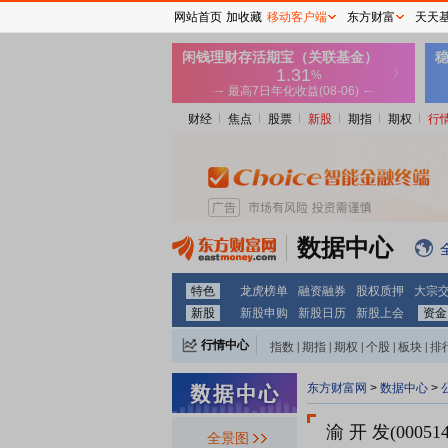
网站首页
加收藏
移动客户端
东方财富
天天
财经
焦点
股票
新股
期指
期权
行
数据中心
特色
龙虎榜单
融资融券
股权质押
大宗
新股
新股申购
新股日历
新股上会
资金
行情中心
指数
|
期指
|
期权
|
个股
|
板块
|
排
东方财富网
>
数据中心
>
渝 开 发(000514
全景图