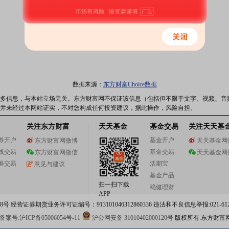
数据来源：
东方财富Choice数据
多信息，与本站立场无关。东方财富网不保证该信息（包括但不限于文字、视频、音
并未经过本网站证实，不对您构成任何投资建议，据此操作，风险自担。
关注东方财富
天天基金
基金交易
关注天天基
券开户
基金开户
东方财富网微博
天天基金网
线交易
基金交易
东方财富网微信
天天基金网
券交易
活期宝
意见与建议
基金产品
扫一扫下载
稳健理财
APP
 经营证券期货业务许可证编号：913101046312860336 违法和不良信息举报:021-612
案号:沪ICP备05006054号-11
沪公网安备 31010402000120号
版权所有:东方财富