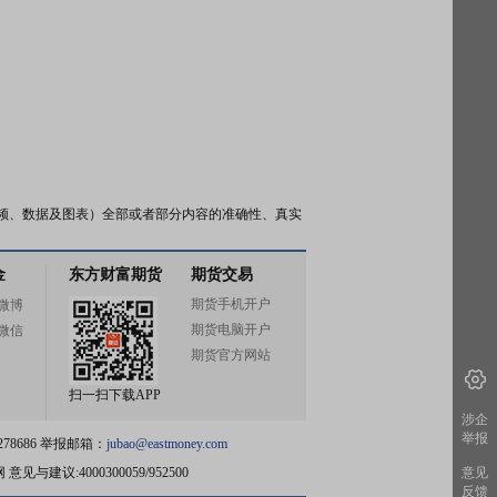
频、数据及图表）全部或者部分内容的准确性、真实
金
东方财富期货
期货交易
期货手机开户
微博
期货电脑开户
微信
期货官方网站
扫一扫下载APP
涉企
举报
78686 举报邮箱：
jubao@eastmoney.com
网
意见与建议:4000300059/952500
意见
反馈