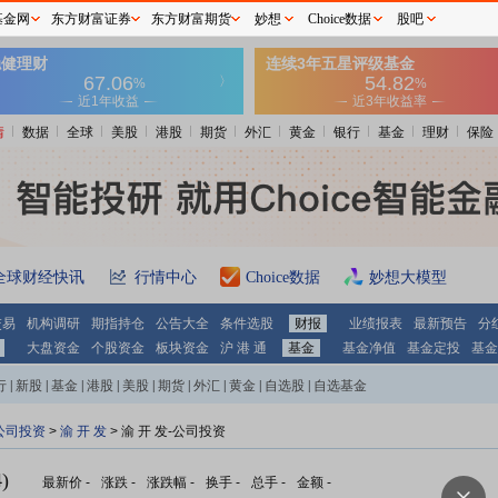
基金网
东方财富证券
东方财富期货
妙想
Choice数据
股吧
情
数据
全球
美股
港股
期货
外汇
黄金
银行
基金
理财
保险
全球财经快讯
行情中心
Choice数据
妙想大模型
交易
机构调研
期指持仓
公告大全
条件选股
财报
业绩报表
最新预告
分
大盘资金
个股资金
板块资金
沪 港 通
基金
基金净值
基金定投
基金
行
|
新股
|
基金
|
港股
|
美股
|
期货
|
外汇
|
黄金
|
自选股
|
自选基金
公司投资
>
渝 开 发
> 渝 开 发-公司投资
)
最新价
-
涨跌
-
涨跌幅
-
换手
-
总手
-
金额
-