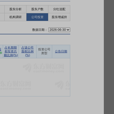
股东分析
股东户数
分红送配
机构调研
公司投资
股东增减持
数据日期：
占长期期
占该公司
面
投资公司
权投资总
股权比例
公告日期
类型
额比例(%)
(%)