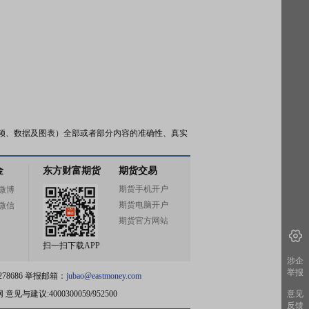
频、数据及图表）全部或者部分内容的准确性、真实
金
东方财富期货
期货交易
期货手机开户
微博
期货电脑开户
微信
期货官方网站
扫一扫下载APP
涉企
举报
78686 举报邮箱：
jubao@eastmoney.com
网
意见与建议:4000300059/952500
意见
反馈