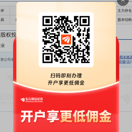
千评
公告
个股日历
财务数据
核心题材
主力持仓
交易
融资融券
高管持股
股东大会
个股研报
股本结构
期股权投资
企业
非上市企业
初始投资
持股数量
期初余额
报告期损
期末账
投资公司名称
金额(元)
(股)
(元)
价值(元)
益(元)
暂无数据