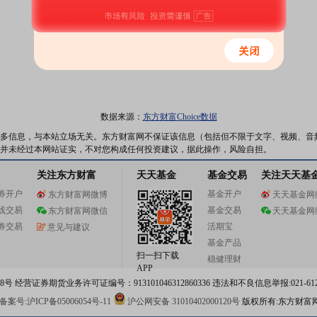
数据来源：
东方财富Choice数据
多信息，与本站立场无关。东方财富网不保证该信息（包括但不限于文字、视频、音
并未经过本网站证实，不对您构成任何投资建议，据此操作，风险自担。
关注东方财富
天天基金
基金交易
关注天天基
券开户
基金开户
东方财富网微博
天天基金网
线交易
基金交易
东方财富网微信
天天基金网
券交易
活期宝
意见与建议
基金产品
扫一扫下载
稳健理财
APP
 经营证券期货业务许可证编号：913101046312860336 违法和不良信息举报:021-612
案号:沪ICP备05006054号-11
沪公网安备 31010402000120号
版权所有:东方财富