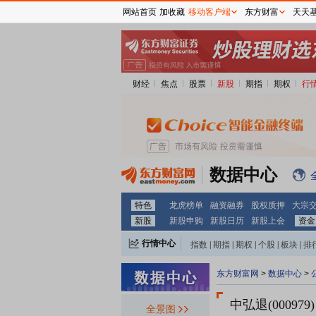
网站首页
加收藏
移动客户端
东方财富
天天
财经
焦点
股票
新股
期指
期权
行
数据中心
特色
龙虎榜单
融资融券
股权质押
大宗
新股
新股申购
新股日历
新股上会
资金
行情中心
指数
|
期指
|
期权
|
个股
|
板块
|
排
东方财富网
>
数据中心
>
中弘退(000979)
全景图