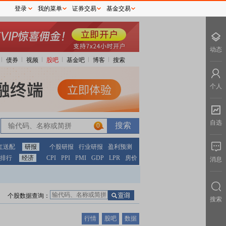
登录
我的菜单
证券交易
基金交易
动态
债券
视频
股吧
基金吧
博客
搜索
个人
自选
0
红送配
研报
个股研报
行业研报
盈利预测
排行
经济
CPI
PPI
PMI
GDP
LPR
房价
消息
个股数据查询：
搜索
行情
股吧
数据