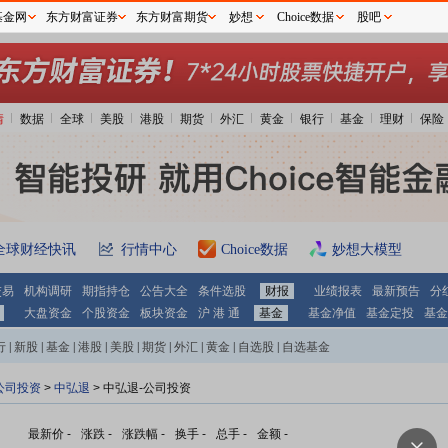
基金网
东方财富证券
东方财富期货
妙想
Choice数据
股吧
情
数据
全球
美股
港股
期货
外汇
黄金
银行
基金
理财
保险
全球财经快讯
行情中心
Choice数据
妙想大模型
交易
机构调研
期指持仓
公告大全
条件选股
财报
业绩报表
最新预告
分
大盘资金
个股资金
板块资金
沪 港 通
基金
基金净值
基金定投
基金
行
|
新股
|
基金
|
港股
|
美股
|
期货
|
外汇
|
黄金
|
自选股
|
自选基金
公司投资
>
中弘退
> 中弘退-公司投资
最新价
-
涨跌
-
涨跌幅
-
换手
-
总手
-
金额
-