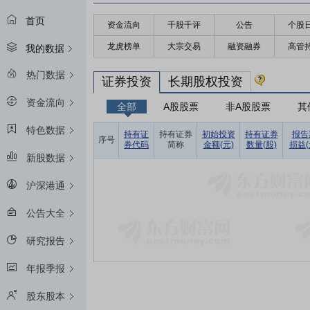
首页
资金流向
千股千评
公告
个股
龙虎榜单
大宗交易
融资融券
高管
我的数据
热门数据
证券投资
长期股权投资
资金流向
全部
A股股票
非A股股票
其
特色数据
持有证
持有证券
初始投资
持有证券
报告
序号
券代码
简称
金额(元)
数量(股)
损益(
新股数据
沪深港通
公告大全
研究报告
年报季报
股东股本