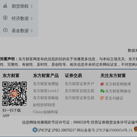
期货期权
经济数据
基金数据
数据
郑重声明：
东方财富网发布此信息的目的在于传播更多信息，与本站立场无关。东方
性、完整性、有效性、及时性、原创性等。相关信息并未经过本网站证实，不对您构
东方财富
东方财富产品
证券交易
关注东方财富
东方财富免费版
东方财富证券开户
东方财富网微博
东方财富Level-2
东方财富在线交易
东方财富网微信
东方财富策略版
东方财富证券交易
意见与建议
妙想投研助理
扫一扫下载
Choice金融终端
APP
信息网络传播视听节目许可证：0908328号 经营证券期货业务许可证编号：91310
沪ICP证:沪B2-20070217
网站备案号:沪ICP备05006054号-11