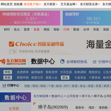
网站首页
加收藏
移动客户端
东方财富
天天基金网
东方财富证券
东方
财经
焦点
股票
新股
期指
期权
行情
数据
全球
美股
港股
数据中心
全球财经快讯
行情中
特色
龙虎榜单
融资融券
股权质押
大宗交易
机构调研
期指持仓
公告
新股
新股申购
新股日历
新股上会
资金
大盘资金
个股资金
板块
行情中心
指数
|
期指
|
期权
|
个股
|
板块
|
排行
|
新股
|
基金
|
港股
|
美股
|
期货
|
外汇
|
黄金
|
自选股
|
自选基金
东方财富网
>
数据中心
>
公司投资
>
獐子岛
> 獐子岛-公司
獐子岛(002069)
最新价
-
涨跌
-
涨跌幅
-
全景图