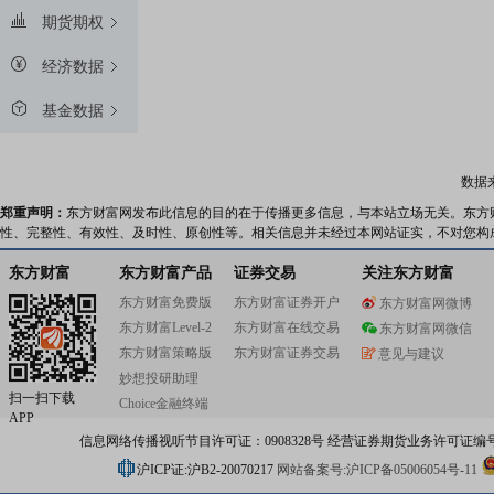
期货期权
经济数据
基金数据
数据
郑重声明：
东方财富网发布此信息的目的在于传播更多信息，与本站立场无关。东方
性、完整性、有效性、及时性、原创性等。相关信息并未经过本网站证实，不对您构
东方财富
东方财富产品
证券交易
关注东方财富
东方财富免费版
东方财富证券开户
东方财富网微博
东方财富Level-2
东方财富在线交易
东方财富网微信
东方财富策略版
东方财富证券交易
意见与建议
妙想投研助理
扫一扫下载
Choice金融终端
APP
信息网络传播视听节目许可证：0908328号 经营证券期货业务许可证编号：91310
沪ICP证:沪B2-20070217
网站备案号:沪ICP备05006054号-11