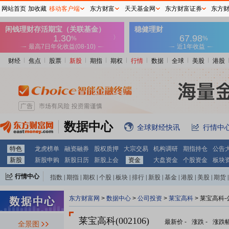
网站首页
加收藏
移动客户端
东方财富
天天基金网
东方财富证券
东方
财经
焦点
股票
新股
期指
期权
行情
数据
全球
美股
港股
数据中心
全球财经快讯
行情中
特色
龙虎榜单
融资融券
股权质押
大宗交易
机构调研
期指持仓
公告
新股
新股申购
新股日历
新股上会
资金
大盘资金
个股资金
板块
行情中心
指数
|
期指
|
期权
|
个股
|
板块
|
排行
|
新股
|
基金
|
港股
|
美股
|
期货
|
外汇
|
黄金
|
自选股
|
自选基金
东方财富网
>
数据中心
>
公司投资
>
莱宝高科
> 莱宝高科
莱宝高科(002106)
最新价
-
涨跌
-
涨跌
全景图