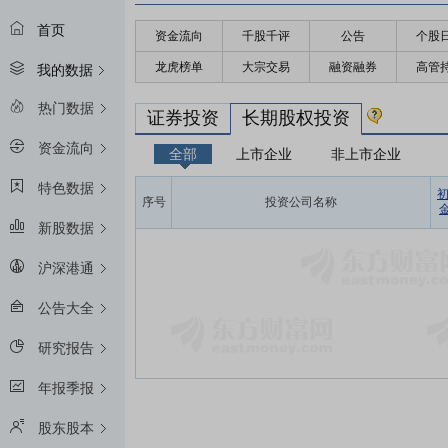
首页
资金流向
千股千评
公告
个股
龙虎榜单
大宗交易
融资融券
高管
我的数据
热门数据
证券投资
长期股权投资
资金流向
全部
上市企业
非上市企业
特色数据
序号
投资公司名称
金
新股数据
沪深港通
公告大全
研究报告
年报季报
股东股本