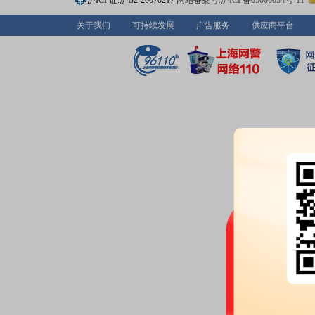
沪ICP证:沪B2-20070217
网站备案号:沪ICP备05006054号-11
调研
关于我们
可持续发展
广告服务
供应商平台
2026-07-01
公告：
2026年07月01日发布
《莱
2026-06-30
公告：
2026年06月30日发布
《莱
公告》
等2条公告
龙虎榜：
2026年06月30日因
20%的证券”披露龙虎榜信息
2026-06-29
股东大会：
于2026-06-29召