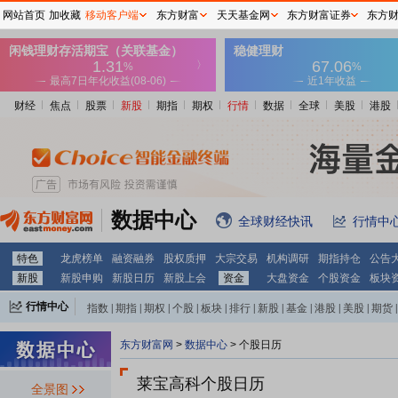
网站首页
加收藏
移动客户端
东方财富
天天基金网
东方财富证券
东方
财经
焦点
股票
新股
期指
期权
行情
数据
全球
美股
港股
数据中心
全球财经快讯
行情中
特色
龙虎榜单
融资融券
股权质押
大宗交易
机构调研
期指持仓
公告
新股
新股申购
新股日历
新股上会
资金
大盘资金
个股资金
板块
行情中心
指数
|
期指
|
期权
|
个股
|
板块
|
排行
|
新股
|
基金
|
港股
|
美股
|
期货
|
外汇
|
黄金
|
自选股
|
自选基金
东方财富网
>
数据中心
>
个股日历
莱宝高科个股日历
全景图