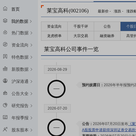
首页
莱宝高科(002106)
最新价
-
涨跌
-
涨跌
我的数据
资金流向
千股千评
公告
个股
热门数据
龙虎榜单
大宗交易
融资融券
高管
资金流向
莱宝高科公司事件一览
特色数据
新股数据
2026-08-29
沪深港通
预约披露日：
2026年半年报预约2
公告大全
研究报告
2026-07-20
年报季报
公告：
2026年07月20日发布
《莱
股东股本
A股股票申请获得深圳证券交易所