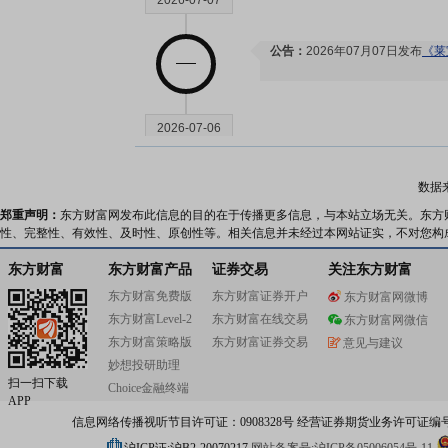
2026-07-07
公告：
2026年07月07日发布
《莱
2026-07-06
龙虎榜：
2026年07月06日因
数据
20%的证券”披露龙虎榜信息
郑重声明：
东方财富网发布此信息的目的在于传播更多信息，与本站立场无关。东方
性、完整性、有效性、及时性、原创性等。相关信息并未经过本网站证实，不对您构
2026-07-03
东方财富
东方财富产品
证券交易
关注东方财富
东方财富免费版
东方财富证券开户
东方财富网微博
龙虎榜：
2026年07月03日因“
东方财富Level-2
东方财富在线交易
东方财富网微信
虎榜信息
东方财富策略版
东方财富证券交易
意见与建议
妙想投研助理
扫一扫下载
2026-07-02
Choice金融终端
APP
信息网络传播视听节目许可证：0908328号 经营证券期货业务许可证编号：91310
机构调研：
2026年07月02日披