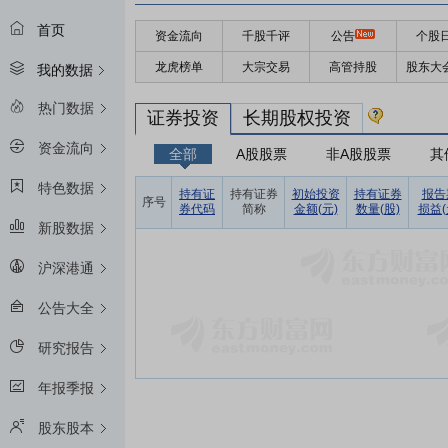
首页
资金流向
千股千评
公告
个股
龙虎榜单
大宗交易
高管持股
股东大
我的数据
热门数据
证券投资
长期股权投资
资金流向
全部
A股股票
非A股股票
其
特色数据
持有证
持有证券
初始投资
持有证券
报告
序号
券代码
简称
金额(元)
数量(股)
损益(
新股数据
沪深港通
公告大全
研究报告
年报季报
股东股本