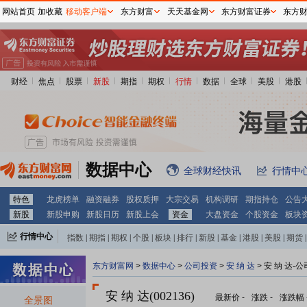
网站首页
加收藏
移动客户端
东方财富
天天基金网
东方财富证券
东方
财经
焦点
股票
新股
期指
期权
行情
数据
全球
美股
港股
数据中心
全球财经快讯
行情中
特色
龙虎榜单
融资融券
股权质押
大宗交易
机构调研
期指持仓
公告
新股
新股申购
新股日历
新股上会
资金
大盘资金
个股资金
板块
行情中心
指数
|
期指
|
期权
|
个股
|
板块
|
排行
|
新股
|
基金
|
港股
|
美股
|
期货
|
外汇
|
黄金
|
自选股
|
自选基金
东方财富网
>
数据中心
>
公司投资
>
安 纳 达
> 安 纳 达-
安 纳 达(002136)
最新价
-
涨跌
-
涨跌幅
全景图