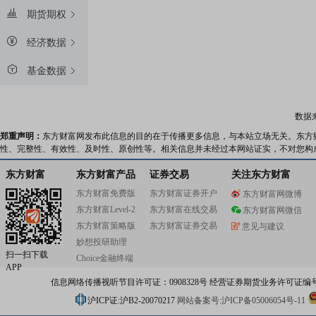
期货期权
经济数据
基金数据
数据
郑重声明：
东方财富网发布此信息的目的在于传播更多信息，与本站立场无关。东方
性、完整性、有效性、及时性、原创性等。相关信息并未经过本网站证实，不对您构
东方财富
东方财富产品
证券交易
关注东方财富
东方财富免费版
东方财富证券开户
东方财富网微博
东方财富Level-2
东方财富在线交易
东方财富网微信
东方财富策略版
东方财富证券交易
意见与建议
妙想投研助理
扫一扫下载
Choice金融终端
APP
信息网络传播视听节目许可证：0908328号 经营证券期货业务许可证编号：91310
沪ICP证:沪B2-20070217
网站备案号:沪ICP备05006054号-11