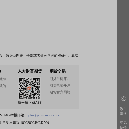
频、数据及图表）全部或者部分内容的准确性、真实
金
东方财富期货
期货交易
期货手机开户
微博
期货电脑开户
微信
期货官方网站
扫一扫下载APP
涉企
举报
78686 举报邮箱：
jubao@eastmoney.com
网
意见与建议:4000300059/952500
意见
反馈