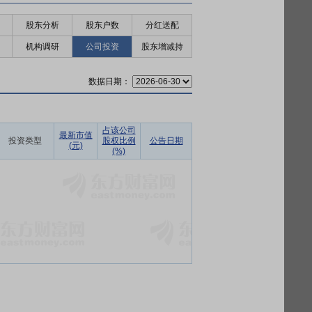
股东分析
股东户数
分红送配
机构调研
公司投资
股东增减持
数据日期：
占该公司
最新市值
投资类型
股权比例
公告日期
(元)
(%)