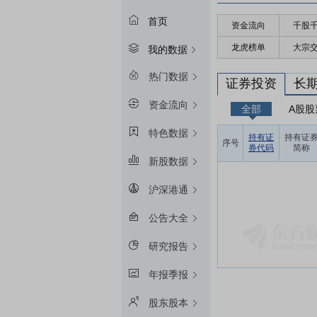
首页
资金流向
千股
龙虎榜单
大宗
我的数据
热门数据
证券投资
长
资金流向
全部
A股股
特色数据
持有证
持有证
序号
券代码
简称
新股数据
沪深港通
公告大全
研究报告
年报季报
股东股本