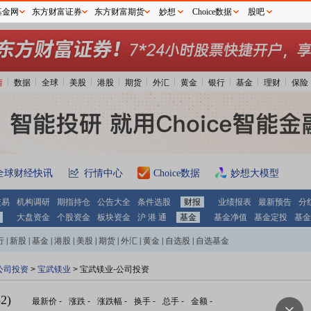
基金网
东方财富证券
东方财富期货
妙想
Choice数据
股吧
情
数据
全球
美股
港股
期货
外汇
黄金
银行
基金
理财
保险
全球财经快讯
行情中心
Choice数据
妙想大模型
交易
机构调研
期指持仓
公告大全
条件选股
财报
业绩报表
最新预告
分
大盘资金
个股资金
板块资金
沪 港 通
基金
基金净值
基金定投
基金
行
|
新股
|
基金
|
港股
|
美股
|
期货
|
外汇
|
黄金
|
自选股
|
自选基金
公司投资
>
宝武镁业
> 宝武镁业-公司投资
2)
最新价
-
涨跌
-
涨跌幅
-
换手
-
总手
-
金额
-