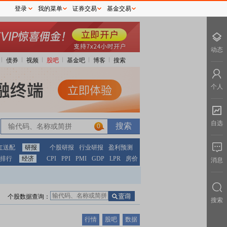
登录
我的菜单
证券交易
基金交易
动态
债券
视频
股吧
基金吧
博客
搜索
个人
自选
0
红送配
研报
个股研报
行业研报
盈利预测
排行
经济
CPI
PPI
PMI
GDP
LPR
房价
消息
个股数据查询：
搜索
行情
股吧
数据