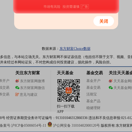
数据来源：
东方财富Choice数据
多信息，与本站立场无关。东方财富网不保证该信息（包括但不限于文字、视频、音
并未经过本网站证实，不对您构成任何投资建议，据此操作，风险自担。
关注东方财富
天天基金
基金交易
关注天天基
券开户
基金开户
东方财富网微博
天天基金网
线交易
基金交易
东方财富网微信
天天基金网
券交易
活期宝
意见与建议
基金产品
扫一扫下载
稳健理财
APP
 经营证券期货业务许可证编号：913101046312860336 违法和不良信息举报:021-612
案号:沪ICP备05006054号-11
沪公网安备 31010402000120号
版权所有:东方财富