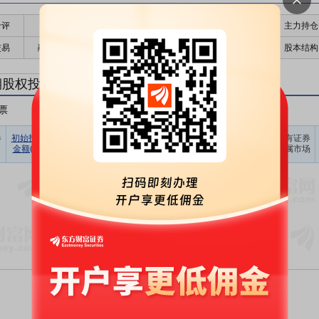
千评
公告
个股日历
财务数据
核心题材
主力持仓
交易
融资融券
高管持股
股东大会
个股研报
股本结构
期股权投资
票
非A股股票
其他
占期末证
券
初始投资
持有证券
报告期
期末账面
持有证券
持有证券
券投资比
金额(元)
数量(股)
损益(元)
价值(元)
类型
所属市场
例(%)
暂无数据