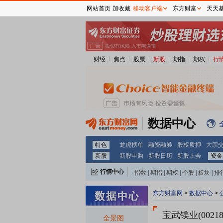
网站首页
加收藏
移动客户端
东方财富
天天
财经
焦点
股票
新股
期指
期权
行
数据中心
特色
龙虎榜单
融资融券
股权质押
大宗
新股
新股申购
新股日历
新股上会
资金
行情中心
指数
|
期指
|
期权
|
个股
|
板块
|
排
东方财富网
>
数据中心
>
宝武镁业(00218
全景图