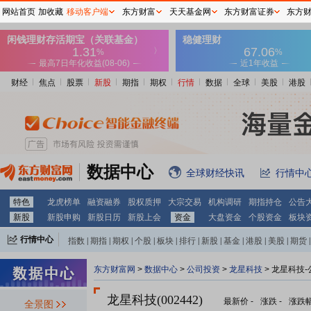
网站首页
加收藏
移动客户端
东方财富
天天基金网
东方财富证券
东方
财经
焦点
股票
新股
期指
期权
行情
数据
全球
美股
港股
数据中心
全球财经快讯
行情中
特色
龙虎榜单
融资融券
股权质押
大宗交易
机构调研
期指持仓
公告
新股
新股申购
新股日历
新股上会
资金
大盘资金
个股资金
板块
行情中心
指数
|
期指
|
期权
|
个股
|
板块
|
排行
|
新股
|
基金
|
港股
|
美股
|
期货
|
外汇
|
黄金
|
自选股
|
自选基金
东方财富网
>
数据中心
>
公司投资
>
龙星科技
> 龙星科技
龙星科技(002442)
最新价
-
涨跌
-
涨跌
全景图