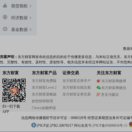
期货期权
经济数据
基金数据
数据
郑重声明：
东方财富网发布此信息的目的在于传播更多信息，与本站立场无关。东方
性、完整性、有效性、及时性、原创性等。相关信息并未经过本网站证实，不对您构
东方财富
东方财富产品
证券交易
关注东方财富
东方财富免费版
东方财富证券开户
东方财富网微博
东方财富Level-2
东方财富在线交易
东方财富网微信
东方财富策略版
东方财富证券交易
意见与建议
妙想投研助理
扫一扫下载
Choice金融终端
APP
信息网络传播视听节目许可证：0908328号 经营证券期货业务许可证编号：91310
沪ICP证:沪B2-20070217
网站备案号:沪ICP备05006054号-11