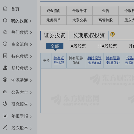
首页
资金流向
千股千评
公告
个股
龙虎榜单
大宗交易
高管持股
股东
我的数据
热门数据
证券投资
长期股权投资
资金流向
全部
A股股票
非A股股票
其
特色数据
持有证
持有证券
初始投资
持有证券
报告
序号
券代码
简称
金额(元)
数量(股)
损益(
新股数据
沪深港通
公告大全
研究报告
年报季报
股东股本