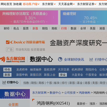
网站首页
加收藏
移动客户端
东方财富
天天基金网
东方财富证券
东方
财经
焦点
股票
新股
期指
期权
行情
数据
全球
美股
港股
数据中心
全球财经快讯
行情中
特色
龙虎榜单
融资融券
股权质押
大宗交易
机构调研
期指持仓
公告
新股
新股申购
新股日历
新股上会
资金
大盘资金
个股资金
板块
行情中心
指数
|
期指
|
期权
|
个股
|
板块
|
排行
|
新股
|
基金
|
港股
|
美股
|
期货
|
外汇
|
黄金
|
自选股
|
自选基金
东方财富网
>
数据中心
>
公司投资
>
鸿路钢构
> 鸿路钢构
鸿路钢构(002541)
最新价
-
涨跌
-
涨跌
全景图