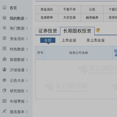
首页
资金流向
千股千评
公告
个股
龙虎榜单
大宗交易
融资融券
高管
我的数据
热门数据
证券投资
长期股权投资
资金流向
全部
上市企业
非上市企业
特色数据
序号
投资公司名称
金
新股数据
沪深港通
公告大全
研究报告
年报季报
股东股本