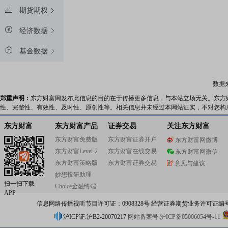
期货期权
经济数据
基金数据
数据
郑重声明：
东方财富网发布此信息的目的在于传播更多信息，与本站立场无关。东方
性、完整性、有效性、及时性、原创性等。相关信息并未经过本网站证实，不对您构
东方财富
东方财富产品
证券交易
关注东方财富
东方财富免费版
东方财富证券开户
东方财富网微博
东方财富Level-2
东方财富在线交易
东方财富网微信
东方财富策略版
东方财富证券交易
意见与建议
妙想投研助理
扫一扫下载
Choice金融终端
APP
信息网络传播视听节目许可证：0908328号 经营证券期货业务许可证编号：91310
沪ICP证:沪B2-20070217
网站备案号:沪ICP备05006054号-11