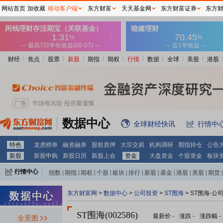
网站首页
加收藏
移动客户端
东方财富
天天基金网
东方财富证券
东方
财经
焦点
股票
新股
期指
期权
行情
数据
全球
美股
港股
数据中心
全球财经快讯
行情中
特色
龙虎榜单
融资融券
股权质押
大宗交易
机构调研
期指持仓
公告
新股
新股申购
新股日历
新股上会
资金
大盘资金
个股资金
板块
行情中心
指数
|
期指
|
期权
|
个股
|
板块
|
排行
|
新股
|
基金
|
港股
|
美股
|
期货
|
外汇
|
黄金
|
自选股
|
自选基金
东方财富网
>
数据中心
>
公司投资
>
ST围海
> ST围海-公
ST围海(002586)
最新价
-
涨跌
-
涨跌幅
-
全景图