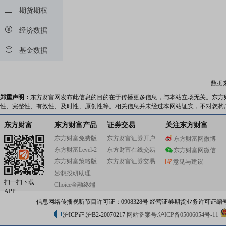
期货期权
经济数据
基金数据
数据
郑重声明：
东方财富网发布此信息的目的在于传播更多信息，与本站立场无关。东方
性、完整性、有效性、及时性、原创性等。相关信息并未经过本网站证实，不对您构
东方财富
东方财富产品
证券交易
关注东方财富
东方财富免费版
东方财富证券开户
东方财富网微博
东方财富Level-2
东方财富在线交易
东方财富网微信
东方财富策略版
东方财富证券交易
意见与建议
妙想投研助理
扫一扫下载
Choice金融终端
APP
信息网络传播视听节目许可证：0908328号 经营证券期货业务许可证编号：91310
沪ICP证:沪B2-20070217
网站备案号:沪ICP备05006054号-11