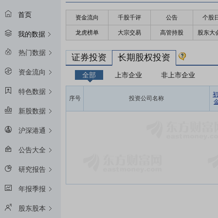
首页
资金流向
千股千评
公告
个股
龙虎榜单
大宗交易
高管持股
股东大
我的数据
热门数据
证券投资
长期股权投资
资金流向
全部
上市企业
非上市企业
特色数据
序号
投资公司名称
金
新股数据
沪深港通
公告大全
研究报告
年报季报
股东股本