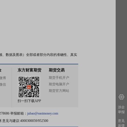
频、数据及图表）全部或者部分内容的准确性、真实
金
东方财富期货
期货交易
期货手机开户
微博
期货电脑开户
微信
期货官方网站
扫一扫下载APP
涉企
举报
78686 举报邮箱：
jubao@eastmoney.com
网
意见与建议:4000300059/952500
意见
反馈