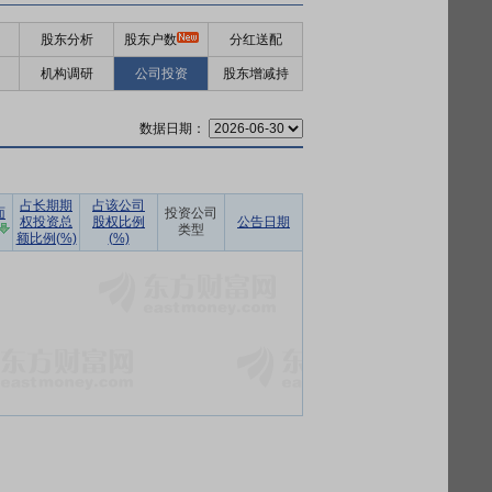
股东分析
股东户数
分红送配
机构调研
公司投资
股东增减持
数据日期：
占长期期
占该公司
面
投资公司
权投资总
股权比例
公告日期
类型
额比例(%)
(%)