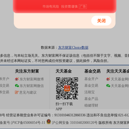
数据来源：
东方财富Choice数据
多信息，与本站立场无关。东方财富网不保证该信息（包括但不限于文字、视频、音
并未经过本网站证实，不对您构成任何投资建议，据此操作，风险自担。
关注东方财富
天天基金
基金交易
关注天天基
券开户
基金开户
东方财富网微博
天天基金网
线交易
基金交易
东方财富网微信
天天基金网
券交易
活期宝
意见与建议
基金产品
扫一扫下载
稳健理财
APP
 经营证券期货业务许可证编号：913101046312860336 违法和不良信息举报:021-612
案号:沪ICP备05006054号-11
沪公网安备 31010402000120号
版权所有:东方财富