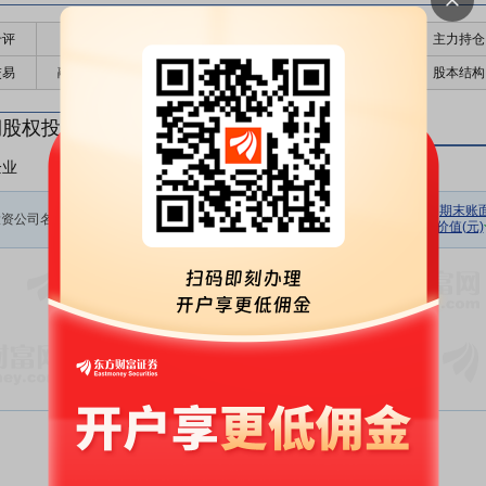
千评
公告
个股日历
财务数据
核心题材
主力持仓
交易
融资融券
高管持股
股东大会
个股研报
股本结构
期股权投资
企业
非上市企业
初始投资
持股数量
期初余额
报告期损
期末账
投资公司名称
金额(元)
(股)
(元)
价值(元)
益(元)
暂无数据