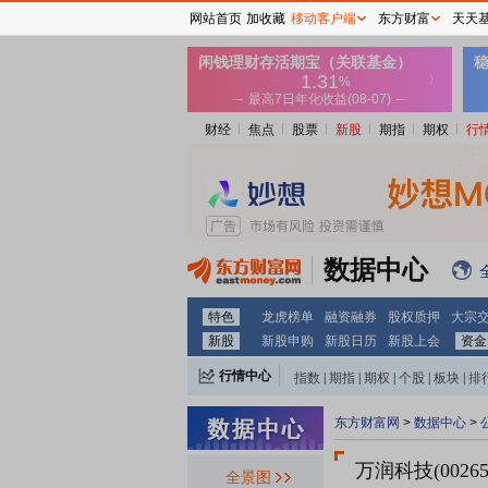
网站首页
加收藏
移动客户端
东方财富
天天
财经
焦点
股票
新股
期指
期权
行
数据中心
特色
龙虎榜单
融资融券
股权质押
大宗
新股
新股申购
新股日历
新股上会
资金
行情中心
指数
|
期指
|
期权
|
个股
|
板块
|
排
东方财富网
>
数据中心
>
万润科技(00265
全景图