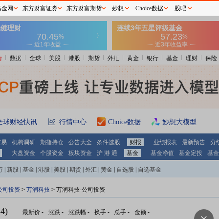
基金网
东方财富证券
东方财富期货
妙想
Choice数据
股吧
情
数据
全球
美股
港股
期货
外汇
黄金
银行
基金
理财
保险
全球财经快讯
行情中心
Choice数据
妙想大模型
交易
机构调研
期指持仓
公告大全
条件选股
财报
业绩报表
最新预告
分
大盘资金
个股资金
板块资金
沪 港 通
基金
基金净值
基金定投
基金
行
|
新股
|
基金
|
港股
|
美股
|
期货
|
外汇
|
黄金
|
自选股
|
自选基金
公司投资
>
万润科技
> 万润科技-公司投资
4)
最新价
-
涨跌
-
涨跌幅
-
换手
-
总手
-
金额
-