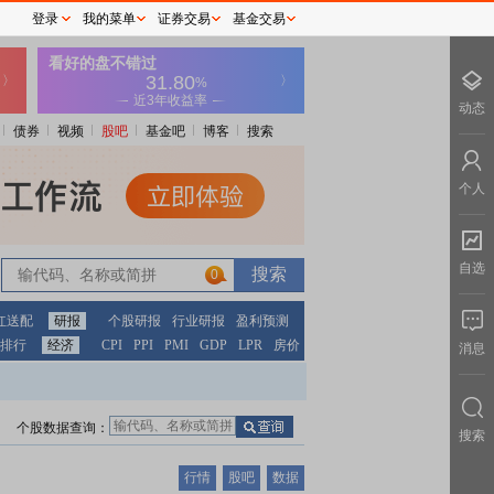
登录
我的菜单
证券交易
基金交易
动态
债券
视频
股吧
基金吧
博客
搜索
个人
自选
0
红送配
研报
个股研报
行业研报
盈利预测
排行
经济
CPI
PPI
PMI
GDP
LPR
房价
消息
个股数据查询：
搜索
行情
股吧
数据