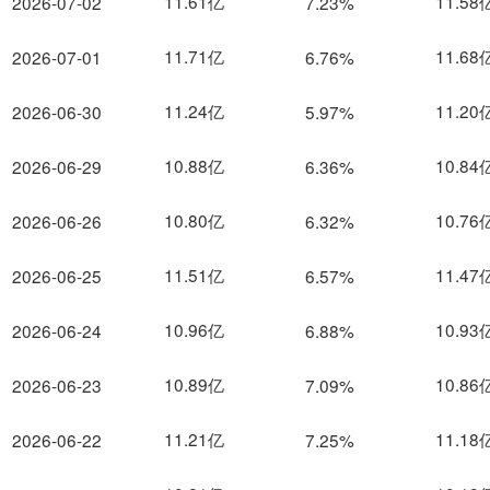
11.61亿
11.58
2026-07-02
7.23%
11.71亿
11.68
2026-07-01
6.76%
11.24亿
11.20
2026-06-30
5.97%
10.88亿
10.84
2026-06-29
6.36%
10.80亿
10.76
2026-06-26
6.32%
11.51亿
11.47
2026-06-25
6.57%
10.96亿
10.93
2026-06-24
6.88%
10.89亿
10.86
2026-06-23
7.09%
11.21亿
11.18
2026-06-22
7.25%