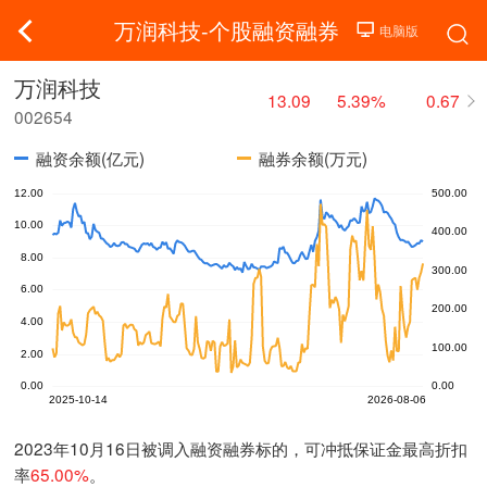
万润科技-个股融资融券
万润科技
13.09
5.39%
0.67
002654
融资余额(亿元)
融券余额(万元)
2023年10月16日被调入融资融券标的，可冲抵保证金最高折扣
率
65.00%
。