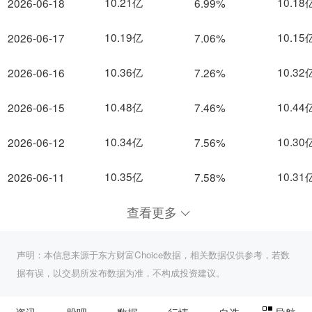
10.21亿
10.18
2026-06-18
6.99%
10.19亿
10.15
2026-06-17
7.06%
10.36亿
10.32
2026-06-16
7.26%
10.48亿
10.44
2026-06-15
7.46%
10.34亿
10.30
2026-06-12
7.56%
10.35亿
10.31
2026-06-11
7.58%
查看更多
声明：本信息来源于东方财富Choice数据，相关数据仅供参考，若数
据有误，以交易所发布数据为准，不构成投资建议。