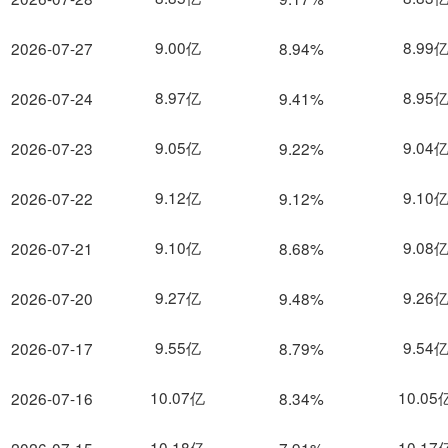
9.00亿
8.99
2026-07-27
8.94%
8.97亿
8.95
2026-07-24
9.41%
9.05亿
9.04
2026-07-23
9.22%
9.12亿
9.10
2026-07-22
9.12%
9.10亿
9.08
2026-07-21
8.68%
9.27亿
9.26
2026-07-20
9.48%
9.55亿
9.54
2026-07-17
8.79%
10.07亿
10.05
2026-07-16
8.34%
10.18亿
10.17