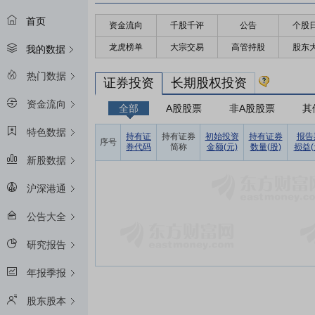
首页
资金流向
千股千评
公告
个股
龙虎榜单
大宗交易
高管持股
股东
我的数据
热门数据
证券投资
长期股权投资
资金流向
全部
A股股票
非A股股票
其
特色数据
持有证
持有证券
初始投资
持有证券
报告
序号
券代码
简称
金额(元)
数量(股)
损益(
新股数据
沪深港通
公告大全
研究报告
年报季报
股东股本