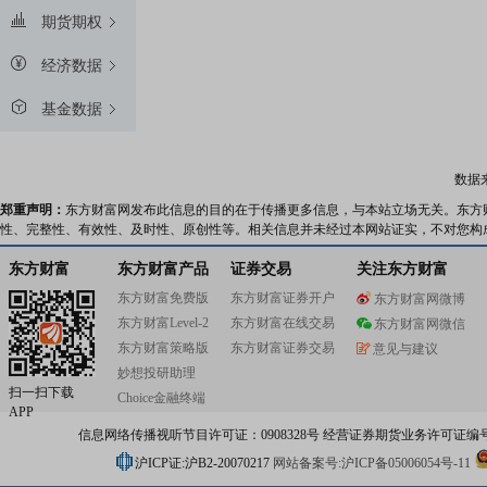
期货期权
经济数据
基金数据
数据
郑重声明：
东方财富网发布此信息的目的在于传播更多信息，与本站立场无关。东方
性、完整性、有效性、及时性、原创性等。相关信息并未经过本网站证实，不对您构
东方财富
东方财富产品
证券交易
关注东方财富
东方财富免费版
东方财富证券开户
东方财富网微博
东方财富Level-2
东方财富在线交易
东方财富网微信
东方财富策略版
东方财富证券交易
意见与建议
妙想投研助理
扫一扫下载
Choice金融终端
APP
信息网络传播视听节目许可证：0908328号 经营证券期货业务许可证编号：91310
沪ICP证:沪B2-20070217
网站备案号:沪ICP备05006054号-11