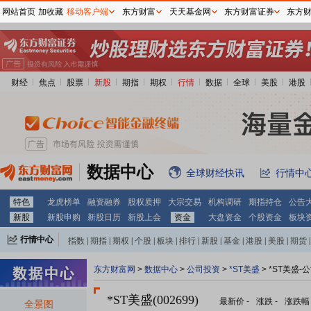
网站首页
加收藏
移动客户端
东方财富
天天基金网
东方财富证券
东方
财经
焦点
股票
新股
期指
期权
行情
数据
全球
美股
港股
数据中心
全球财经快讯
行情中
特色
龙虎榜单
融资融券
股权质押
大宗交易
机构调研
期指持仓
公告
新股
新股申购
新股日历
新股上会
资金
大盘资金
个股资金
板块
行情中心
指数
|
期指
|
期权
|
个股
|
板块
|
排行
|
新股
|
基金
|
港股
|
美股
|
期货
|
外汇
|
黄金
|
自选股
|
自选基金
东方财富网
>
数据中心
>
公司投资
>
*ST美盛
> *ST美盛-
*ST美盛(002699)
最新价
-
涨跌
-
涨跌幅
全景图