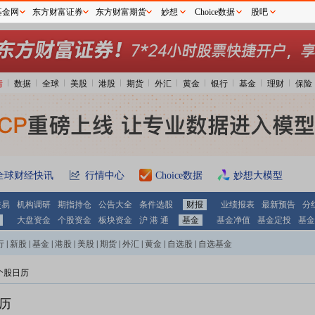
基金网
东方财富证券
东方财富期货
妙想
Choice数据
股吧
情
数据
全球
美股
港股
期货
外汇
黄金
银行
基金
理财
保险
全球财经快讯
行情中心
Choice数据
妙想大模型
交易
机构调研
期指持仓
公告大全
条件选股
财报
业绩报表
最新预告
分
大盘资金
个股资金
板块资金
沪 港 通
基金
基金净值
基金定投
基金
行
|
新股
|
基金
|
港股
|
美股
|
期货
|
外汇
|
黄金
|
自选股
|
自选基金
个股日历
日历