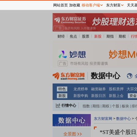
网站首页
加收藏
移动客户端
东方财富
天天
财经
焦点
股票
新股
期指
期权
行
数据中心
特色
龙虎榜单
融资融券
股权质押
大宗
新股
新股申购
新股日历
新股上会
资金
行情中心
指数
|
期指
|
期权
|
个股
|
板块
|
排
东方财富网
>
数据中心
>
*ST美盛个股
全景图