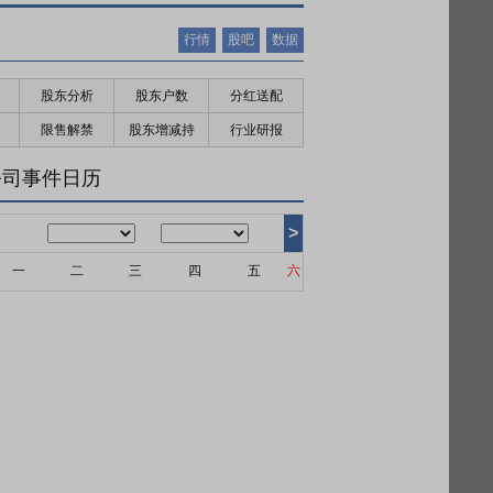
行情
股吧
数据
股东分析
股东户数
分红送配
限售解禁
股东增减持
行业研报
公司事件日历
>
一
二
三
四
五
六