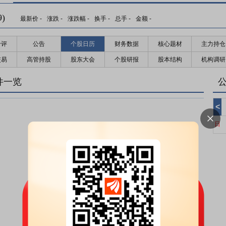
)
最新价
-
涨跌
-
涨跌幅
-
换手
-
总手
-
金额
-
千评
公告
个股日历
财务数据
核心题材
主力持仓
交易
高管持股
股东大会
个股研报
股本结构
机构调研
件一览
<
日