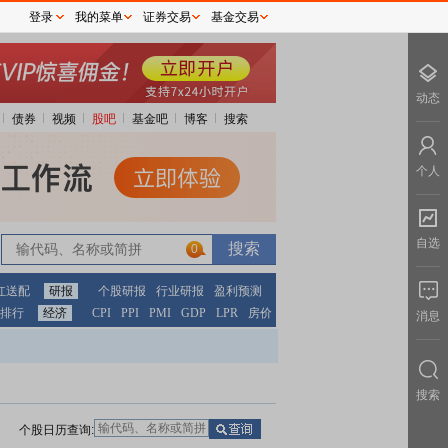
登录
我的菜单
证券交易
基金交易
动态
债券
视频
股吧
基金吧
博客
搜索
个人
自选
0
红送配
研报
个股研报
行业研报
盈利预测
排行
经济
CPI
PPI
PMI
GDP
LPR
房价
消息
搜索
个股日历查询: