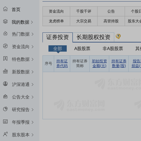
首页
资金流向
千股千评
公告
个股
龙虎榜单
大宗交易
高管持股
股东大
我的数据
热门数据
证券投资
长期股权投资
资金流向
全部
A股股票
非A股股票
其
特色数据
持有证
持有证券
初始投资
持有证券
报告
序号
券代码
简称
金额(元)
数量(股)
损益(
新股数据
沪深港通
公告大全
研究报告
年报季报
股东股本