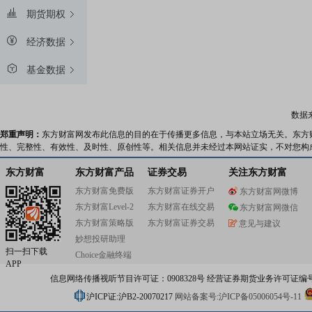
期货期权
经济数据
基金数据
数据
郑重声明：
东方财富网发布此信息的目的在于传播更多信息，与本站立场无关。东方
性、完整性、有效性、及时性、原创性等。相关信息并未经过本网站证实，不对您构
东方财富
东方财富产品
证券交易
关注东方财富
东方财富免费版
东方财富证券开户
东方财富网微博
东方财富Level-2
东方财富在线交易
东方财富网微信
东方财富策略版
东方财富证券交易
意见与建议
妙想投研助理
扫一扫下载
Choice金融终端
APP
信息网络传播视听节目许可证：0908328号 经营证券期货业务许可证编号：91310
沪ICP证:沪B2-20070217
网站备案号:沪ICP备05006054号-11