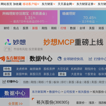
网站首页
加收藏
移动客户端
东方财富
天天基金网
东方财富证券
东方
财经
焦点
股票
新股
期指
期权
行情
数据
全球
美股
港股
数据中心
全球财经快讯
行情中
特色
龙虎榜单
融资融券
股权质押
大宗交易
机构调研
期指持仓
公告
新股
新股申购
新股日历
新股上会
资金
大盘资金
个股资金
板块
行情中心
指数
|
期指
|
期权
|
个股
|
板块
|
排行
|
新股
|
基金
|
港股
|
美股
|
期货
|
外汇
|
黄金
|
自选股
|
自选基金
东方财富网
>
数据中心
>
公司投资
>
裕兴股份
> 裕兴股份
裕兴股份(300305)
最新价
-
涨跌
-
涨跌
全景图