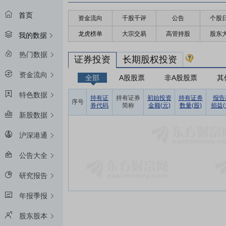
首页
资金流向
千股千评
公告
个股
龙虎榜单
大宗交易
高管持股
股东
我的数据
热门数据
证券投资
长期股权投资
资金流向
全部
A股股票
非A股股票
其
特色数据
持有证
持有证券
初始投资
持有证券
报告
序号
券代码
简称
金额(元)
数量(股)
损益(
新股数据
沪深港通
公告大全
研究报告
年报季报
股东股本