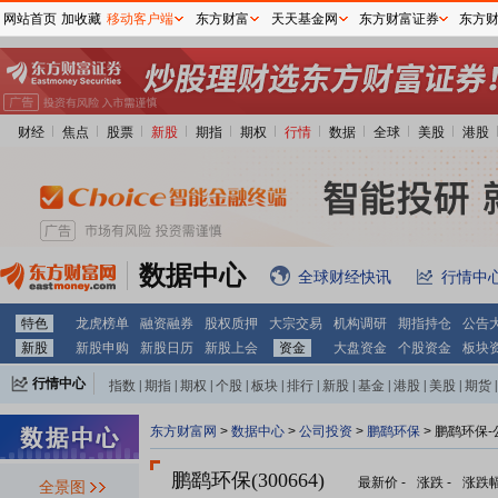
网站首页
加收藏
移动客户端
东方财富
天天基金网
东方财富证券
东方
财经
焦点
股票
新股
期指
期权
行情
数据
全球
美股
港股
数据中心
全球财经快讯
行情中
特色
龙虎榜单
融资融券
股权质押
大宗交易
机构调研
期指持仓
公告
新股
新股申购
新股日历
新股上会
资金
大盘资金
个股资金
板块
行情中心
指数
|
期指
|
期权
|
个股
|
板块
|
排行
|
新股
|
基金
|
港股
|
美股
|
期货
|
外汇
|
黄金
|
自选股
|
自选基金
东方财富网
>
数据中心
>
公司投资
>
鹏鹞环保
> 鹏鹞环保
鹏鹞环保(300664)
最新价
-
涨跌
-
涨跌
全景图