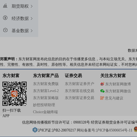
期货期权
经济数据
基金数据
数据
郑重声明：
东方财富网发布此信息的目的在于传播更多信息，与本站立场无关。东方
性、完整性、有效性、及时性、原创性等。相关信息并未经过本网站证实，不对您构
东方财富
东方财富产品
证券交易
关注东方财富
东方财富免费版
东方财富证券开户
东方财富网微博
东方财富Level-2
东方财富在线交易
东方财富网微信
东方财富策略版
东方财富证券交易
意见与建议
妙想投研助理
扫一扫下载
Choice金融终端
APP
信息网络传播视听节目许可证：0908328号 经营证券期货业务许可证编号：91310
沪ICP证:沪B2-20070217
网站备案号:沪ICP备05006054号-11