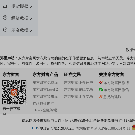
期货期权
经济数据
基金数据
数据
郑重声明：
东方财富网发布此信息的目的在于传播更多信息，与本站立场无关。东方
性、完整性、有效性、及时性、原创性等。相关信息并未经过本网站证实，不对您构
东方财富
东方财富产品
证券交易
关注东方财富
东方财富免费版
东方财富证券开户
东方财富网微博
东方财富Level-2
东方财富在线交易
东方财富网微信
东方财富策略版
东方财富证券交易
意见与建议
妙想投研助理
扫一扫下载
Choice金融终端
APP
信息网络传播视听节目许可证：0908328号 经营证券期货业务许可证编号：91310
沪ICP证:沪B2-20070217
网站备案号:沪ICP备05006054号-11