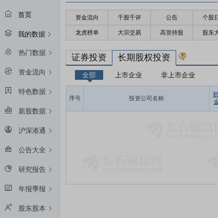
首页
资金流向
千股千评
公告
个股
龙虎榜单
大宗交易
高管持股
股东
我的数据
热门数据
证券投资
长期股权投资
资金流向
全部
上市企业
非上市企业
特色数据
序号
投资公司名称
金
新股数据
沪深港通
公告大全
研究报告
年报季报
股东股本