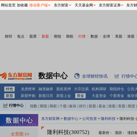
网站首页
加收藏
移动客户端
东方财富
天天基金网
东方财富证券
东方
财经
焦点
股票
新股
期指
期权
行情
数据
全球
美股
港股
数据中心
全球财经快讯
行情中
特色
龙虎榜单
融资融券
股权质押
大宗交易
机构调研
期指持仓
公告
新股
新股申购
新股日历
新股上会
资金
大盘资金
个股资金
板块
行情中心
指数
|
期指
|
期权
|
个股
|
板块
|
排行
|
新股
|
基金
|
港股
|
美股
|
期货
|
外汇
|
黄金
|
自选股
|
自选基金
东方财富网
>
数据中心
>
公司投资
>
隆利科技
> 隆利科技
隆利科技(300752)
最新价
-
涨跌
-
涨跌
全景图