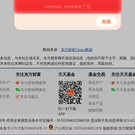
数据来源：
东方财富Choice数据
多信息，与本站立场无关。东方财富网不保证该信息（包括但不限于文字、视频、音
并未经过本网站证实，不对您构成任何投资建议，据此操作，风险自担。
关注东方财富
天天基金
基金交易
关注天天基
券开户
基金开户
东方财富网微博
天天基金网
线交易
基金交易
东方财富网微信
天天基金网
券交易
活期宝
意见与建议
基金产品
扫一扫下载
稳健理财
APP
 经营证券期货业务许可证编号：913101046312860336 违法和不良信息举报:021-612
案号:沪ICP备05006054号-11
沪公网安备 31010402000120号
版权所有:东方财富