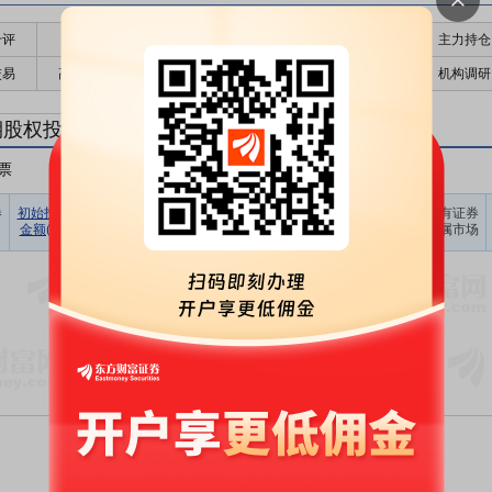
千评
公告
个股日历
财务数据
核心题材
主力持仓
交易
高管持股
股东大会
个股研报
股本结构
机构调研
期股权投资
票
非A股股票
其他
占期末证
券
初始投资
持有证券
报告期
期末账面
持有证券
持有证券
券投资比
金额(元)
数量(股)
损益(元)
价值(元)
类型
所属市场
例(%)
暂无数据