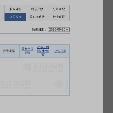
股东分析
股东户数
分红送配
公司投资
股东增减持
行业研报
数据日期：
占该公司
最新市值
投资类型
股权比例
公告日期
(元)
(%)