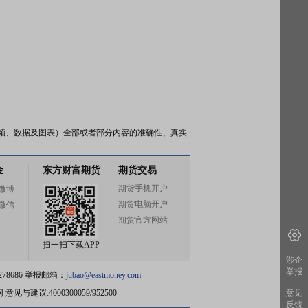
频、数据及图表）全部或者部分内容的准确性、真实
金
东方财富期货
期货交易
期货手机开户
微博
期货电脑开户
微信
期货官方网站
扫一扫下载APP
涉企
举报
78686 举报邮箱：
jubao@eastmoney.com
网
意见与建议:4000300059/952500
意见
反馈