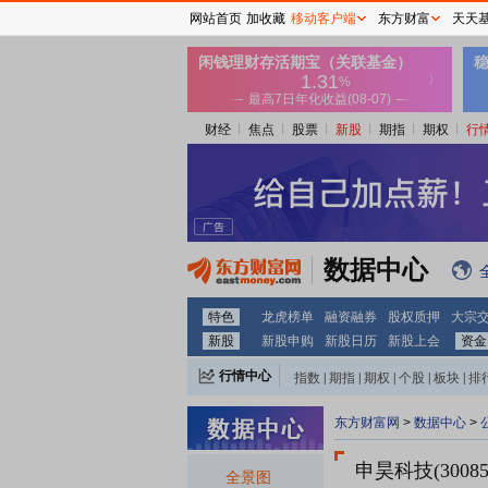
网站首页
加收藏
移动客户端
东方财富
天天
财经
焦点
股票
新股
期指
期权
行
数据中心
特色
龙虎榜单
融资融券
股权质押
大宗
新股
新股申购
新股日历
新股上会
资金
行情中心
指数
|
期指
|
期权
|
个股
|
板块
|
排
东方财富网
>
数据中心
>
申昊科技(30085
全景图