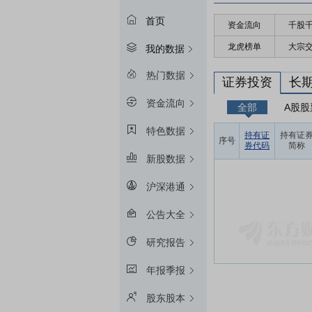
首页
资金流向
千股
龙虎榜单
大宗
我的数据
热门数据
证券投资
长
资金流向
全部
A股股
特色数据
持有证
持有证
序号
券代码
简称
新股数据
沪深港通
公告大全
研究报告
年报季报
股东股本