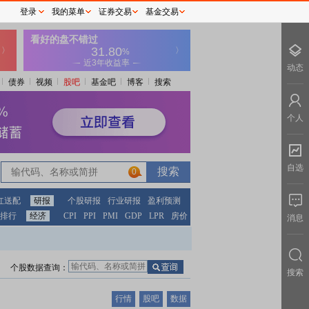
登录
我的菜单
证券交易
基金交易
动态
债券
视频
股吧
基金吧
博客
搜索
个人
自选
0
红送配
研报
个股研报
行业研报
盈利预测
排行
经济
CPI
PPI
PMI
GDP
LPR
房价
消息
个股数据查询：
搜索
行情
股吧
数据