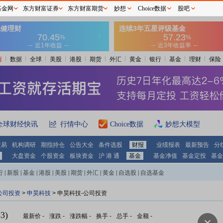
基金网
东方财富证券
东方财富期货
妙想
Choice数据
股吧
情
数据
全球
美股
港股
期货
外汇
黄金
银行
基金
理财
保险
全球财经快讯
行情中心
Choice数据
妙想大模型
交易
机构调研
期指持仓
公告大全
条件选股
财报
业绩报表
最新预告
分
大盘资金
个股资金
板块资金
沪 港 通
基金
基金净值
基金定投
基金
行
|
新股
|
基金
|
港股
|
美股
|
期货
|
外汇
|
黄金
|
自选股
|
自选基金
公司投资
>
申昊科技
> 申昊科技-公司投资
3)
最新价
-
涨跌
-
涨跌幅
-
换手
-
总手
-
金额
-