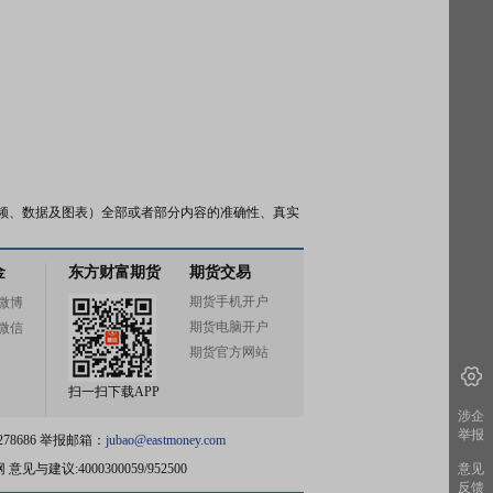
频、数据及图表）全部或者部分内容的准确性、真实
金
东方财富期货
期货交易
期货手机开户
微博
期货电脑开户
微信
期货官方网站
扫一扫下载APP
涉企
举报
78686 举报邮箱：
jubao@eastmoney.com
网
意见与建议:4000300059/952500
意见
反馈