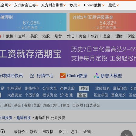
基金网
东方财富证券
东方财富期货
妙想
Choice数据
股吧
情
数据
全球
美股
港股
期货
外汇
黄金
银行
基金
理财
保险
全球财经快讯
行情中心
Choice数据
妙想大模型
交易
机构调研
期指持仓
公告大全
条件选股
财报
业绩报表
最新预告
分
大盘资金
个股资金
板块资金
沪 港 通
基金
基金净值
基金定投
基金
行
|
新股
|
基金
|
港股
|
美股
|
期货
|
外汇
|
黄金
|
自选股
|
自选基金
公司投资
>
趣睡科技
> 趣睡科技-公司投资
6)
最新价
-
涨跌
-
涨跌幅
-
换手
-
总手
-
金额
-