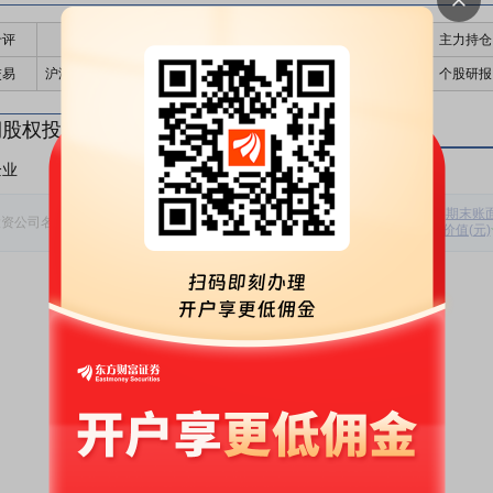
千评
公告
个股日历
财务数据
核心题材
主力持仓
交易
沪深港通持股
融资融券
高管持股
股东大会
个股研报
期股权投资
企业
非上市企业
初始投资
持股数量
期初余额
报告期损
期末账
投资公司名称
金额(元)
(股)
(元)
价值(元)
益(元)