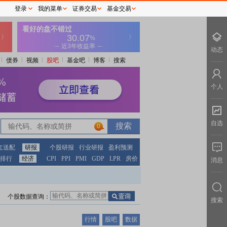
登录
我的菜单
证券交易
基金交易
动态
债券
视频
股吧
基金吧
博客
搜索
个人
自选
0
红送配
研报
个股研报
行业研报
盈利预测
排行
经济
CPI
PPI
PMI
GDP
LPR
房价
消息
个股数据查询：
搜索
行情
股吧
数据