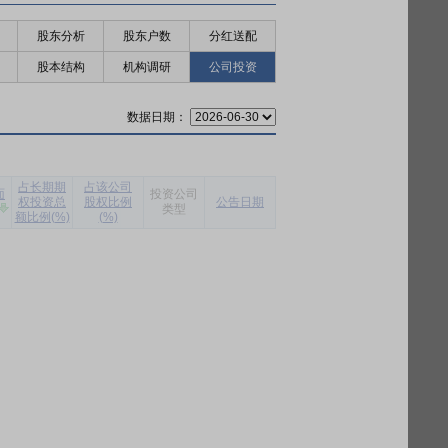
股东分析
股东户数
分红送配
股本结构
机构调研
公司投资
数据日期：
占长期期
占该公司
面
投资公司
权投资总
股权比例
公告日期
类型
额比例(%)
(%)