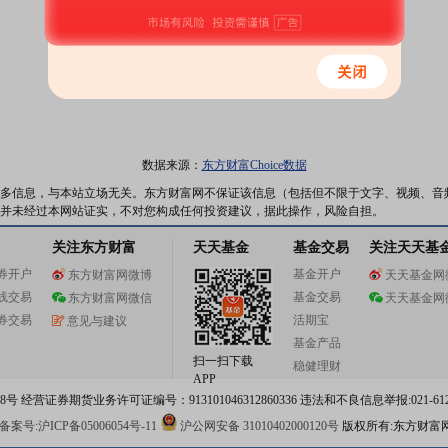
数据来源：
东方财富Choice数据
多信息，与本站立场无关。东方财富网不保证该信息（包括但不限于文字、视频、音
并未经过本网站证实，不对您构成任何投资建议，据此操作，风险自担。
关注东方财富
天天基金
基金交易
关注天天基
券开户
基金开户
东方财富网微博
天天基金网
线交易
基金交易
东方财富网微信
天天基金网
券交易
活期宝
意见与建议
基金产品
扫一扫下载
稳健理财
APP
 经营证券期货业务许可证编号：913101046312860336 违法和不良信息举报:021-612
案号:沪ICP备05006054号-11
沪公网安备 31010402000120号
版权所有:东方财富