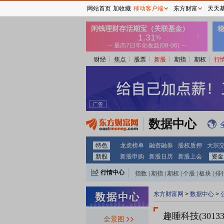
网站首页
加收藏
移动客户端
东方财富
天天
财经
焦点
股票
新股
期指
期权
行
数据中心
特色
龙虎榜单
融资融券
股权质押
大宗
新股
新股申购
新股日历
新股上会
资金
行情中心
指数
|
期指
|
期权
|
个股
|
板块
|
排
东方财富网
>
数据中心
>
趣睡科技(30133
全景图