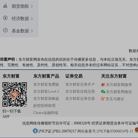
期货期权
经济数据
基金数据
数据
郑重声明：
东方财富网发布此信息的目的在于传播更多信息，与本站立场无关。东方
性、完整性、有效性、及时性、原创性等。相关信息并未经过本网站证实，不对您构
东方财富
东方财富产品
证券交易
关注东方财富
东方财富免费版
东方财富证券开户
东方财富网微博
东方财富Level-2
东方财富在线交易
东方财富网微信
东方财富策略版
东方财富证券交易
意见与建议
妙想投研助理
扫一扫下载
Choice金融终端
APP
信息网络传播视听节目许可证：0908328号 经营证券期货业务许可证编号：91310
沪ICP证:沪B2-20070217
网站备案号:沪ICP备05006054号-11