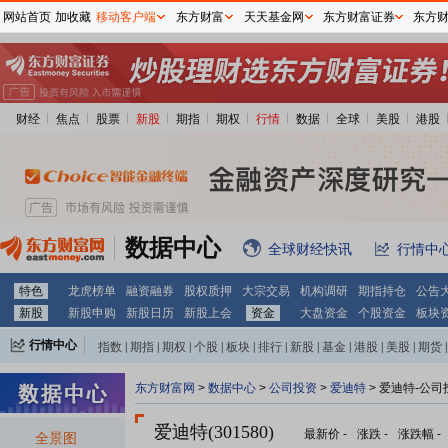
网站首页
加收藏
移动客户端
东方财富
天天基金网
东方财富证券
东方
财经
焦点
股票
新股
期指
期权
行情
数据
全球
美股
港股
数据中心
全球财经快讯
行情中
特色
龙虎榜单
融资融券
股权质押
大宗交易
机构调研
期指持仓
公告
新股
新股申购
新股日历
新股上会
资金
大盘资金
个股资金
板块
行情中心
指数
|
期指
|
期权
|
个股
|
板块
|
排行
|
新股
|
基金
|
港股
|
美股
|
期货
|
外汇
|
黄金
|
自选股
|
自选基金
东方财富网
>
数据中心
>
公司投资
>
爱迪特
> 爱迪特-公司
爱迪特(301580)
最新价
-
涨跌
-
涨跌幅
-
全景图