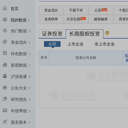
首页
资金流向
千股千评
公告
个股
龙虎榜单
大宗交易
融资融券
高管
我的数据
热门数据
证券投资
长期股权投资
资金流向
全部
上市企业
非上市企业
特色数据
序号
投资公司名称
金
新股数据
沪深港通
公告大全
研究报告
年报季报
股东股本